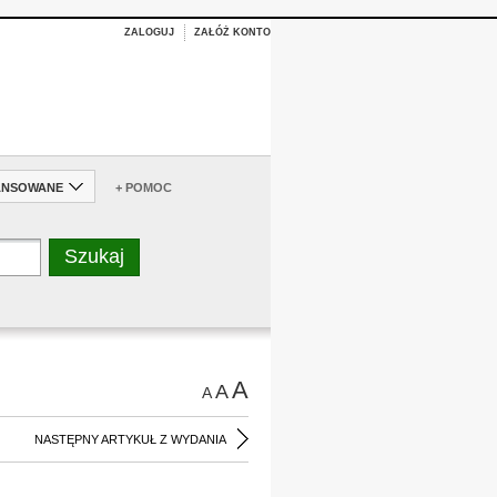
ZALOGUJ
ZAŁÓŻ KONTO
ANSOWANE
+ POMOC
A
A
A
NASTĘPNY ARTYKUŁ Z WYDANIA