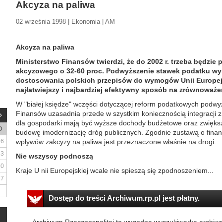
Akcyza na paliwa
02 września 1998 | Ekonomia | AM
Akcyza na paliwa
Ministerstwo Finansów twierdzi, że do 2002 r. trzeba będzie
akcyzowego o 32-60 proc. Podwyższenie stawek podatku wy
dostosowania polskich przepisów do wymogów Unii Europejsk
najłatwiejszy i najbardziej efektywny sposób na zrównoważe
W "białej księdze" wczęści dotyczącej reform podatkowych podwy
Finansów uzasadnia przede w szystkim koniecznością integracji z
dla gospodarki mają być wyższe dochody budżetowe oraz zwięk
D
budowę imodernizację dróg publicznych. Zgodnie zustawą o finan
6
wpływów zakcyzy na paliwa jest przeznaczone właśnie na drogi.
13
Nie wszyscy podnoszą
20
Kraje U nii Europejskiej wcale nie spieszą się zpodnoszeniem...
27
Dostęp do treści Archiwum.rp.pl jest płatny.