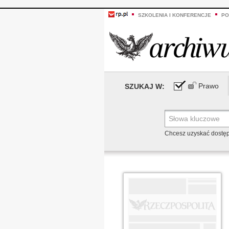
SZKOLENIA I KONFERENCJE
PO
Prawo
SZUKAJ W:
Chcesz uzyskać dostę