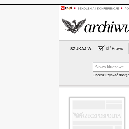
SZKOLENIA I KONFERENCJE
PO
Prawo
SZUKAJ W:
Chcesz uzyskać dostę