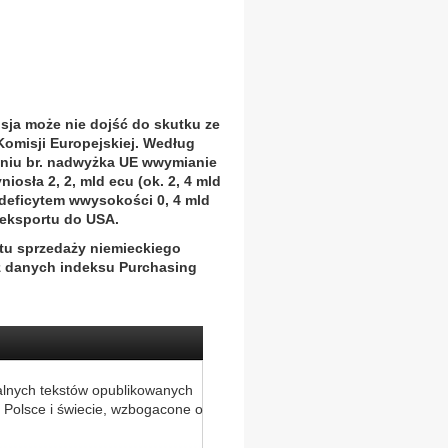
sja może nie dojść do skutku ze
Komisji Europejskiej. Według
etniu br. nadwyżka UE wwymianie
osła 2, 2, mld ecu (ok. 2, 4 mld
m deficytem wwysokości 0, 4 mld
 eksportu do USA.
tu sprzedaży niemieckiego
z danych indeksu Purchasing
alnych tekstów opublikowanych
 Polsce i świecie, wzbogacone o