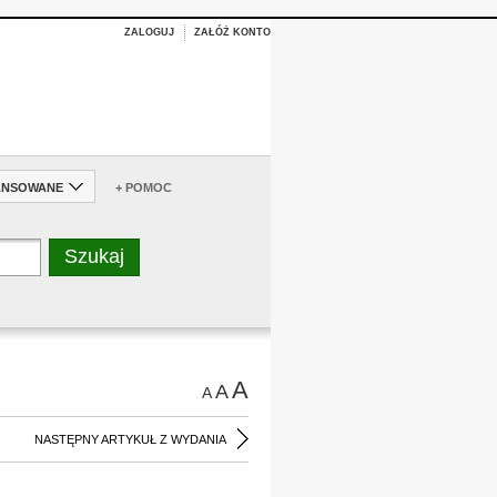
ZALOGUJ
ZAŁÓŻ KONTO
ANSOWANE
+ POMOC
A
A
A
NASTĘPNY ARTYKUŁ Z WYDANIA