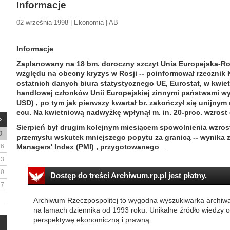
Informacje
02 września 1998 | Ekonomia | AB
Informacje
Zaplanowany na 18 bm. doroczny szczyt Unia Europejska-Ro
względu na obecny kryzys w Rosji -- poinformował rzecznik 
ostatnich danych biura statystycznego UE, Eurostat, w kwi
handlowej członków Unii Europejskiej zinnymi państwami wyni
USD) , po tym jak pierwszy kwartał br. zakończył się unijny
ecu. Na kwietniową nadwyżkę wpłynął m. in. 20-proc. wzrost
Sierpień był drugim kolejnym miesiącem spowolnienia wzros
D
przemysłu wskutek mniejszego popytu za granicą -- wynika 
6
Managers' Index (PMI) , przygotowanego
...
13
20
Dostęp do treści Archiwum.rp.pl jest płatny.
27
Archiwum Rzeczpospolitej to wygodna wyszukiwarka archiw
na łamach dziennika od 1993 roku. Unikalne źródło wiedzy o
perspektywę ekonomiczną i prawną.