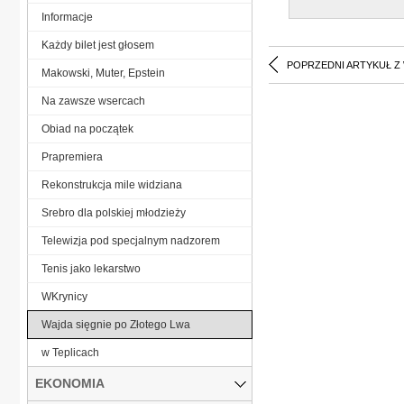
Informacje
Każdy bilet jest głosem
POPRZEDNI ARTYKUŁ Z
Makowski, Muter, Epstein
Na zawsze wsercach
Obiad na początek
Prapremiera
Rekonstrukcja mile widziana
Srebro dla polskiej młodzieży
Telewizja pod specjalnym nadzorem
Tenis jako lekarstwo
WKrynicy
Wajda sięgnie po Złotego Lwa
w Teplicach
EKONOMIA