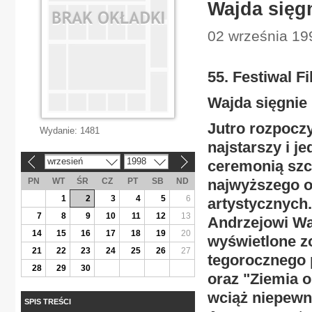
Wajda sięg
02 września 199
55. Festiwal 
Wajda sięgnie
Jutro rozpoczy
Wydanie:
1481
najstarszy i j
wrzesień
1998
ceremonią szc
«
»
PN
WT
ŚR
CZ
PT
SB
ND
najwyższego o
1
2
3
4
5
6
artystycznych.
7
8
9
10
11
12
13
Andrzejowi Waj
14
15
16
17
18
19
20
wyświetlone zo
21
22
23
24
25
26
27
tegorocznego 
28
29
30
oraz "Ziemia o
wciąż niepewn
SPIS TREŚCI