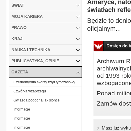
Ameryce, nato
ŚWIAT
światłach refl
MOJA KARIERA
Będzie to donio
oficjalnym...
PRAWO
KRAJ
Dostęp do tr
NAUKA I TECHNIKA
Archiwum Rz
PUBLICYSTYKA, OPINIE
archiwalnyc
GAZETA
od 1993 roku
wzbogacone
Czernomyrdin tworzy rząd tymczasowy
Czwórka wzaprzęgu
Ponad milio
Gwiazda pogodna jak słońce
Zamów dostę
Informacje
Informacje
Informacje
Masz już wyku