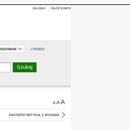
ZALOGUJ
ZAŁÓŻ KONTO
ANSOWANE
+ POMOC
A
A
A
NASTĘPNY ARTYKUŁ Z WYDANIA