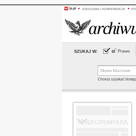
SZKOLENIA I KONFERENCJE
PO
Prawo
SZUKAJ W:
Chcesz uzyskać dostę