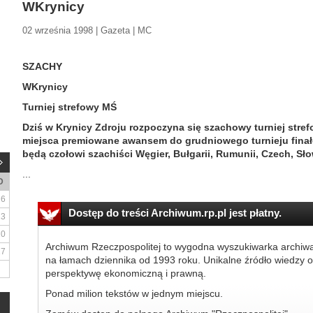
WKrynicy
02 września 1998 | Gazeta | MC
SZACHY
WKrynicy
Turniej strefowy MŚ
Dziś w Krynicy Zdroju rozpoczyna się szachowy turniej stref
miejsca premiowane awansem do grudniowego turnieju fina
będą czołowi szachiści Węgier, Bułgarii, Rumunii, Czech, Słow
...
D
6
Dostęp do treści Archiwum.rp.pl jest płatny.
13
20
Archiwum Rzeczpospolitej to wygodna wyszukiwarka archiw
27
na łamach dziennika od 1993 roku. Unikalne źródło wiedzy o
perspektywę ekonomiczną i prawną.
Ponad milion tekstów w jednym miejscu.