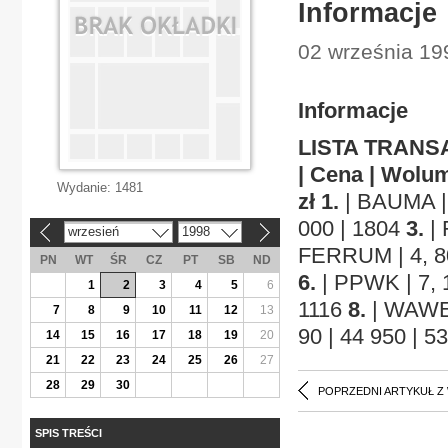
Informacje
02 września 19
Informacje
LISTA TRANSA
| Cena | Wolu
Wydanie:
1481
zł
1.
| BAUMA | 
000 | 1804
3.
| 
wrzesień
1998
«
»
FERRUM | 4, 80
PN
WT
ŚR
CZ
PT
SB
ND
6.
| PPWK | 7, 1
1
2
3
4
5
6
1116
8.
| WAWEL
7
8
9
10
11
12
13
90 | 44 950 | 5
14
15
16
17
18
19
20
21
22
23
24
25
26
27
28
29
30
POPRZEDNI ARTYKUŁ Z
SPIS TREŚCI