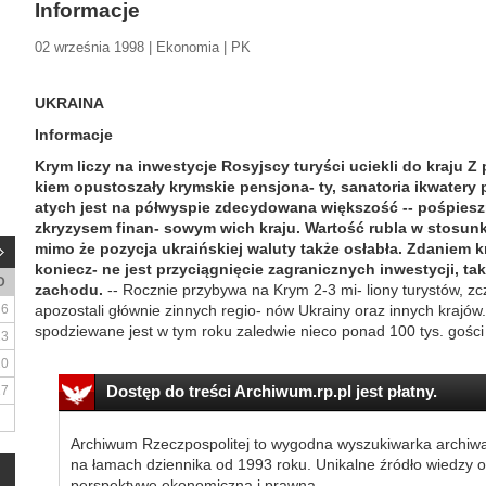
Informacje
02 września 1998 | Ekonomia | PK
UKRAINA
Informacje
Krym liczy na inwestycje
Rosyjscy turyści uciekli do kraju
Z 
kiem opustoszały krymskie pensjona- ty, sanatoria ikwatery pr
atych jest na półwyspie zdecydowana większość -- pośpiesz
zkryzysem finan- sowym wich kraju. Wartość rubla w stosunk
mimo że pozycja ukraińskiej waluty także osłabła. Zdaniem k
koniecz- ne jest przyciągnięcie zagranicznych inwestycji, ta
D
zachodu.
-- Rocznie przybywa na Krym 2-3 mi- liony turystów, zcz
6
apozostali głównie zinnych regio- nów Ukrainy oraz innych krajów.
spodziewane jest w tym roku zaledwie nieco ponad 100 tys. gości -
13
20
Dostęp do treści Archiwum.rp.pl jest płatny.
27
Archiwum Rzeczpospolitej to wygodna wyszukiwarka archiw
na łamach dziennika od 1993 roku. Unikalne źródło wiedzy o
perspektywę ekonomiczną i prawną.