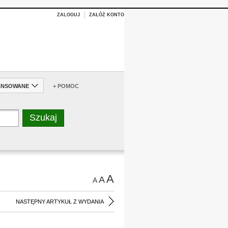
ZALOGUJ
ZAŁÓŻ KONTO
ANSOWANE
+ POMOC
A
A
A
NASTĘPNY ARTYKUŁ Z WYDANIA