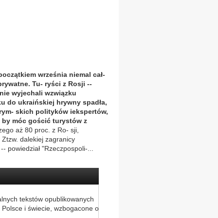
początkiem września niemal cał-
ywatne. Tu- ryści z Rosji --
nie wyjechali wzwiązku
u do ukraińskiej hrywny spadła,
rym- skich polityków iekspertów,
k by móc gościć turystów z
ego aż 80 proc. z Ro- sji,
 Ztzw. dalekiej zagranicy
- powiedział "Rzeczpospoli-...
alnych tekstów opublikowanych
 Polsce i świecie, wzbogacone o