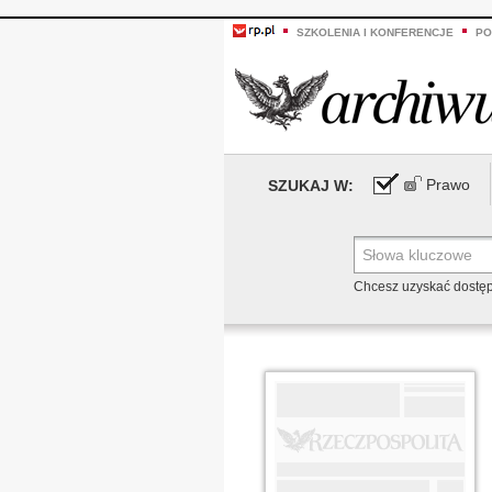
SZKOLENIA I KONFERENCJE
PO
Prawo
SZUKAJ W:
Chcesz uzyskać dostę