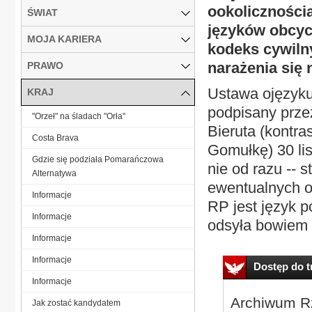
ookoliczności
ŚWIAT
języków obcy
MOJA KARIERA
kodeks cywilny
narażenia się 
PRAWO
Ustawa ojęzyku
KRAJ
podpisany prze
"Orzeł" na śladach "Orła"
Bieruta (kontr
Costa Brava
Gomułkę) 30 lis
Gdzie się podziała Pomarańczowa
nie od razu -- 
Alternatywa
ewentualnych o
Informacje
RP jest język p
Informacje
odsyła bowiem 
Informacje
Informacje
Dostęp do tr
Informacje
Archiwum Rz
Jak zostać kandydatem