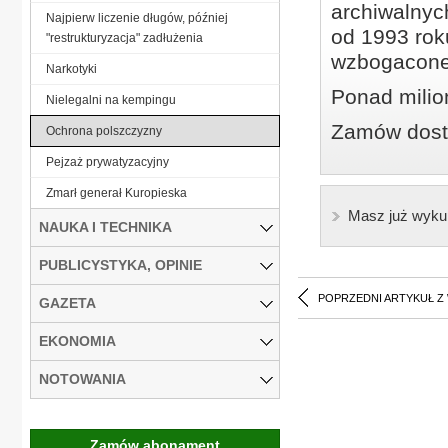
archiwalnyc
Najpierw liczenie długów, później
od 1993 roku
"restrukturyzacja" zadłużenia
wzbogacone
Narkotyki
Ponad milio
Nielegalni na kempingu
Zamów dostę
Ochrona polszczyzny
Pejzaż prywatyzacyjny
Zmarł generał Kuropieska
Masz już wyku
NAUKA I TECHNIKA
PUBLICYSTYKA, OPINIE
POPRZEDNI ARTYKUŁ Z
GAZETA
EKONOMIA
NOTOWANIA
Zamów abonament