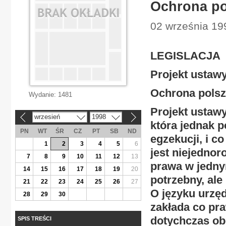
Ochrona po
02 września 199
LEGISLACJA
Projekt ustaw
Ochrona pols
Wydanie:
1481
Projekt ustawy
wrzesień
1998
«
»
która jednak p
PN
WT
ŚR
CZ
PT
SB
ND
egzekucji, i c
1
2
3
4
5
6
jest niejednor
7
8
9
10
11
12
13
prawa w jednym
14
15
16
17
18
19
20
potrzebny, ale
21
22
23
24
25
26
27
O języku urzę
28
29
30
zakłada co pr
dotychczas ob
SPIS TREŚCI