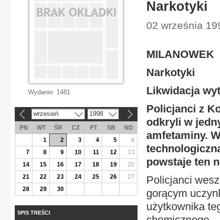
Narkotyki
02 września 199
MILANOWEK
Narkotyki
Likwidacja wy
Wydanie:
1481
Policjanci z 
wrzesień
1998
«
»
odkryli w jed
PN
WT
ŚR
CZ
PT
SB
ND
amfetaminy. W 
1
2
3
4
5
6
technologiczn
7
8
9
10
11
12
13
powstaje ten n
14
15
16
17
18
19
20
21
22
23
24
25
26
27
Policjanci wesz
28
29
30
gorącym uczynk
użytkownika te
SPIS TREŚCI
chemicznego.