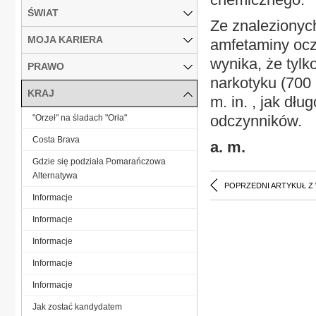
ŚWIAT
Ze znalezionyc
MOJA KARIERA
amfetaminy ocza
wynika, że tyl
PRAWO
narkotyku (700 
KRAJ
m. in. , jak dłu
odczynników.
"Orzeł" na śladach "Orła"
Costa Brava
a. m.
Gdzie się podziała Pomarańczowa
Alternatywa
POPRZEDNI ARTYKUŁ Z
Informacje
Informacje
Informacje
Informacje
Informacje
Jak zostać kandydatem