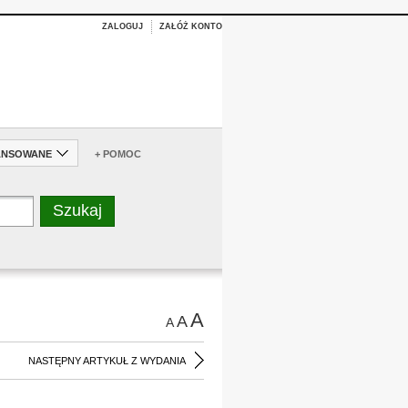
ZALOGUJ
ZAŁÓŻ KONTO
ANSOWANE
+ POMOC
A
A
A
NASTĘPNY ARTYKUŁ Z WYDANIA