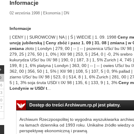
Informacje
02 września 1998 | Ekonomia | DN
Informacje
| CENY | | SUROWCOW | NA | | Ś | WIECIE | 1. 09. 1998
Ceny me
uncję jubilerską | Ceny zbóż i pasz 1. 09 | 31. 08 | zmiana | w C
zmiana
złoto | Londyn | 279, 00 | -- | -- | pszenica USc/ bu IX/ 98 |
279, 25 | 276, 50 | 1, 0% | XII/ 98 | 253, 5 | 254, 0 | -0, 2% srebro |
kukurydza USc/ bu IX/ 98 | 190, 0 | 187, 3 | 1, 5% Zurich | 4, 745 | 
199, 8 | 1, 6% platyna | Londyn | 363, 00 | -- | -- | owies USc/ bu IX
362, 00 | 356, 50 | 1, 5% | XII/ 98 | 108, 5 | 107, 5 | 0, 9% pallad | 
ziarno USc/ bu IX/ 98 | 523, 0 | 514, 8 | 1, 6% Zurich | 281, 00 | 27
D
5 | 1, 3% soja śruta USD/ t IX/ 98 | 135, 6 | 133, 9 | 1, 3%
Ceny me
6
Londynie w USD/ t
...
13
20
Dostęp do treści Archiwum.rp.pl jest płatny.
27
Archiwum Rzeczpospolitej to wygodna wyszukiwarka archiw
na łamach dziennika od 1993 roku. Unikalne źródło wiedzy o
perspektywę ekonomiczną i prawną.