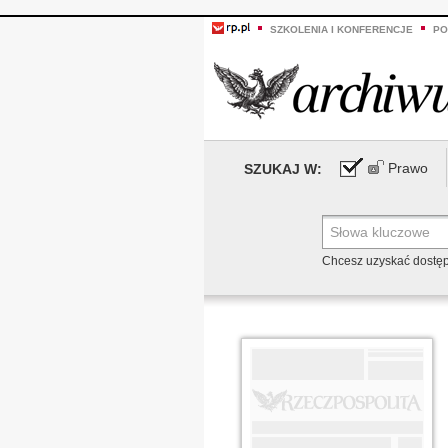
SZKOLENIA I KONFERENCJE
PO
Prawo
SZUKAJ W:
Chcesz uzyskać dostę