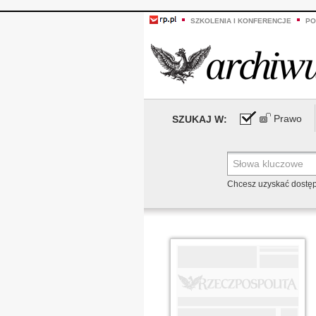
SZKOLENIA I KONFERENCJE
PO
Prawo
SZUKAJ W:
Chcesz uzyskać dostę