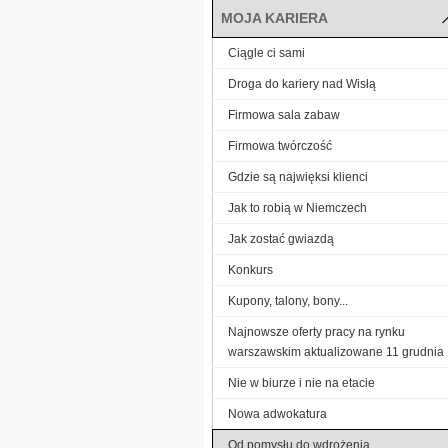
MOJA KARIERA
Ciągle ci sami
Droga do kariery nad Wisłą
Firmowa sala zabaw
Firmowa twórczość
Gdzie są najwięksi klienci
Jak to robią w Niemczech
Jak zostać gwiazdą
Konkurs
Kupony, talony, bony...
Najnowsze oferty pracy na rynku
warszawskim aktualizowane 11 grudnia
Nie w biurze i nie na etacie
Nowa adwokatura
Od pomysłu do wdrożenia