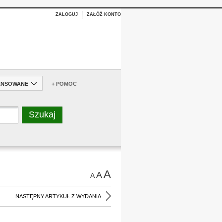
ZALOGUJ
ZAŁÓŻ KONTO
ANSOWANE
+ POMOC
A
A
A
NASTĘPNY ARTYKUŁ Z WYDANIA