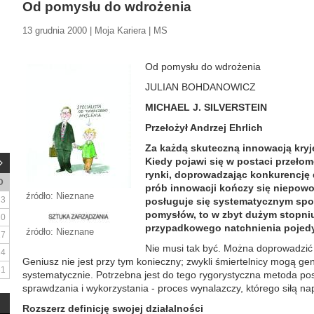
Od pomysłu do wdrożenia
13 grudnia 2000 | Moja Kariera | MS
Od pomysłu do wdrożenia
JULIAN BOHDANOWICZ
MICHAEL J. SILVERSTEIN
Przełożył Andrzej Ehrlich
Za każdą skuteczną innowacją kryj
Kiedy pojawi się w postaci przeło
rynki, doprowadzając konkurencję 
D
prób innowacji kończy się niepowo
źródło: Nieznane
3
posługuje się systematycznym s
pomysłów, to w zbyt dużym stopniu
10
przypadkowego natchnienia pojed
źródło: Nieznane
17
Nie musi tak być. Można doprowadzić
24
Geniusz nie jest przy tym konieczny; zwykli śmiertelnicy mogą g
31
systematycznie. Potrzebna jest do tego rygorystyczna metoda pos
sprawdzania i wykorzystania - proces wynalazczy, którego siłą na
Rozszerz definicję swojej działalności