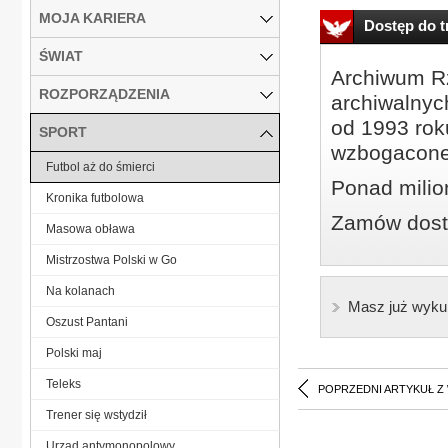
MOJA KARIERA
Dostęp do tr
ŚWIAT
Archiwum Rz
ROZPORZĄDZENIA
archiwalnyc
od 1993 roku
SPORT
wzbogacone
Futbol aż do śmierci
Ponad milio
Kronika futbolowa
Zamów dostę
Masowa obława
Mistrzostwa Polski w Go
Na kolanach
Masz już wyku
Oszust Pantani
Polski maj
Teleks
POPRZEDNI ARTYKUŁ Z
Trener się wstydził
Urząd antymonopolowy