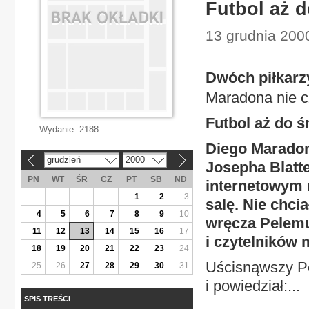
Futbol aż d
13 grudnia 2000
Dwóch piłkarz
Maradona nie c
Futbol aż do ś
Wydanie:
2188
Diego Maradon
grudzień
2000
«
»
Josepha Blatt
PN
WT
ŚR
CZ
PT
SB
ND
internetowym n
1
2
3
salę. Nie chci
4
5
6
7
8
9
10
wręcza Pelemu
11
12
13
14
15
16
17
i czytelników
18
19
20
21
22
23
24
Uścisnąwszy Pe
25
26
27
28
29
30
31
i powiedział:...
SPIS TREŚCI