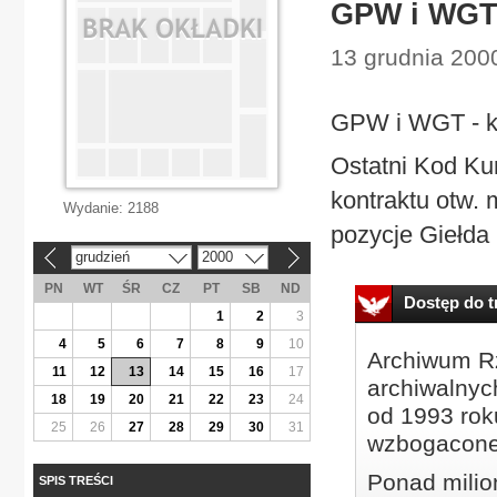
GPW i WGT 
13 grudnia 200
GPW i WGT - ko
Ostatni Kod K
kontraktu otw. m
Wydanie:
2188
pozycje Giełda 
grudzień
2000
«
»
PN
WT
ŚR
CZ
PT
SB
ND
Dostęp do tr
1
2
3
4
5
6
7
8
9
10
Archiwum Rz
11
12
13
14
15
16
17
archiwalnyc
18
19
20
21
22
23
24
od 1993 roku
25
26
27
28
29
30
31
wzbogacone
Ponad milio
SPIS TREŚCI