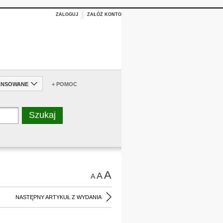
ZALOGUJ
ZAŁÓŻ KONTO
ANSOWANE
+ POMOC
A
A
A
NASTĘPNY ARTYKUŁ Z WYDANIA