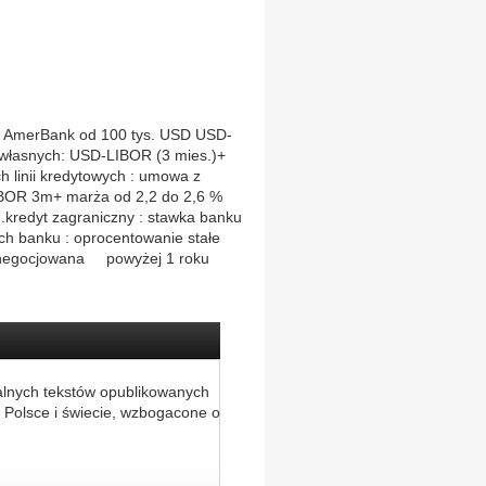
merBank od 100 tys. USD USD-
asnych: USD-LIBOR (3 mies.)+
inii kredytowych : umowa z
IBOR 3m+ marża od 2,2 do 2,6 %
edyt zagraniczny : stawka banku
h banku : oprocentowanie stałe
 negocjowana powyżej 1 roku
alnych tekstów opublikowanych
 Polsce i świecie, wzbogacone o