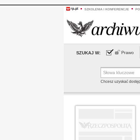
SZKOLENIA I KONFERENCJE
PO
Prawo
SZUKAJ W:
Chcesz uzyskać dostę