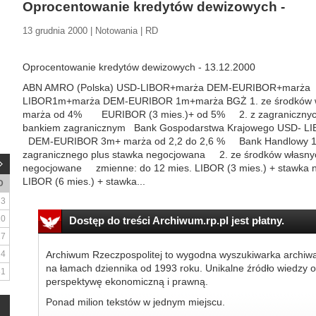
Oprocentowanie kredytów dewizowych -
13 grudnia 2000 | Notowania | RD
Oprocentowanie kredytów dewizowych - 13.12.2000
ABN AMRO (Polska) USD-LIBOR+marża DEM-EURIBOR+marża A
LIBOR1m+marża DEM-EURIBOR 1m+marża BGŻ 1. ze środków wł
marża od 4% EURIBOR (3 mies.)+ od 5% 2. z zagranicznych l
bankiem zagranicznym Bank Gospodarstwa Krajowego USD- L
DEM-EURIBOR 3m+ marża od 2,2 do 2,6 % Bank Handlowy 1.kr
zagranicznego plus stawka negocjowana 2. ze środków własnyc
negocjowane zmienne: do 12 mies. LIBOR (3 mies.) + stawka
LIBOR (6 mies.) + stawka...
D
3
10
Dostęp do treści Archiwum.rp.pl jest płatny.
17
24
Archiwum Rzeczpospolitej to wygodna wyszukiwarka archiw
na łamach dziennika od 1993 roku. Unikalne źródło wiedzy o
31
perspektywę ekonomiczną i prawną.
Ponad milion tekstów w jednym miejscu.