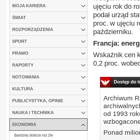
ujęciu rok do r
MOJA KARIERA
podał urząd sta
ŚWIAT
proc. w ujęciu 
ROZPORZĄDZENIA
październiku.
SPORT
Francja: energ
PRAWO
Wskaźnik cen k
0,2 proc. wobec 
RAPORTY
NOTOWANIA
Dostęp do tr
KULTURA
Archiwum Rz
PUBLICYSTYKA, OPINIE
archiwalnyc
NAUKA I TECHNIKA
od 1993 roku
wzbogacone
EKONOMIA
Ponad milio
Bardziej dobrze niż źle