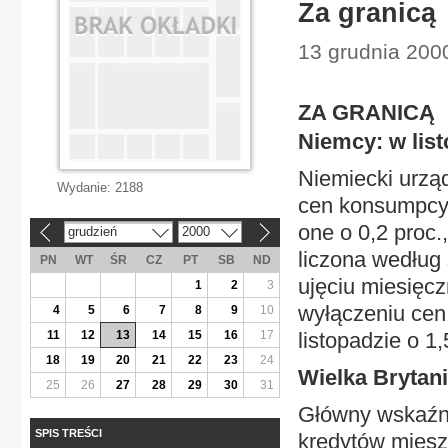
Za granicą
13 grudnia 200
ZA GRANICĄ
Niemcy: w list
Niemiecki urzą
Wydanie:
2188
cen konsumpcyj
one o 0,2 proc.
grudzień
2000
«
»
liczona według 
PN
WT
ŚR
CZ
PT
SB
ND
ujęciu miesięcz
1
2
3
wyłączeniu cen 
4
5
6
7
8
9
10
11
12
13
14
15
16
17
listopadzie o 1
18
19
20
21
22
23
24
Wielka Brytani
25
26
27
28
29
30
31
Główny wskaźnik
SPIS TREŚCI
kredytów mieszk