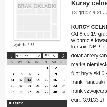
Kursy celn
13 grudnia 200
KURSY CELN
Od 6 do 19 grud
w obrocie towar
Wydanie:
2188
kursów NBP nr 
dolar amerykańs
grudzień
2000
«
»
PN
WT
ŚR
CZ
PT
SB
ND
marka niemieck
1
2
3
funt brytyjski 6
4
5
6
7
8
9
10
11
12
13
14
15
16
17
frank francuski
18
19
20
21
22
23
24
frank szwajcars
25
26
27
28
29
30
31
euro 3,9133 zł
SPIS TREŚCI