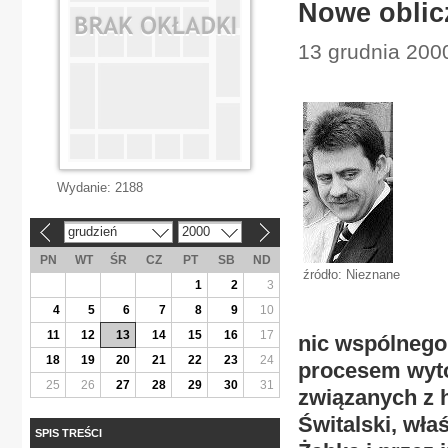
Nowe oblic
13 grudnia 200
Wydanie:
2188
grudzień
2000
«
»
PN
WT
ŚR
CZ
PT
SB
ND
źródło: Nieznane
1
2
3
4
5
6
7
8
9
10
11
12
13
14
15
16
17
nic wspólnego 
18
19
20
21
22
23
24
procesem wyt
25
26
27
28
29
30
31
związanych z 
Świtalski, wła
SPIS TREŚCI