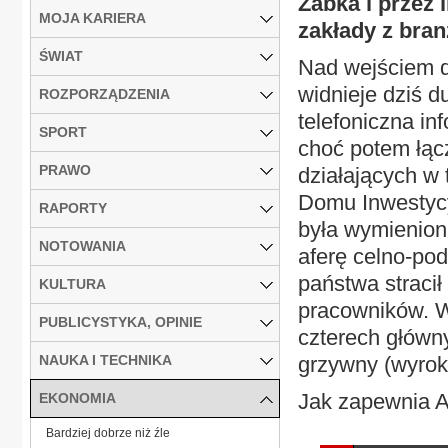
Żabka i przez 
MOJA KARIERA
zakłady z bra
ŚWIAT
Nad wejściem d
widnieje dziś d
ROZPORZĄDZENIA
telefoniczna in
SPORT
choć potem łąc
PRAWO
działających w
Domu Inwestycyj
RAPORTY
była wymienion
NOTOWANIA
aferę celno-pod
państwa stracił 
KULTURA
pracowników. W
PUBLICYSTYKA, OPINIE
czterech główn
NAUKA I TECHNIKA
grzywny (wyrok
Jak zapewnia A
EKONOMIA
Bardziej dobrze niż źle