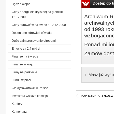
Dostęp do tr
Będzie wojna
Ceny energii elektrycznej na giełdzie
Archiwum Rz
12.12.2000
archiwalnyc
Ceny surowców na świecie 12.12.2000
od 1993 roku
Docenione zdrowie i oświata
wzbogacone
Duże zainteresowanie otrębami
Ponad milio
Emocje za 2,4 mld zł
Zamów dostę
Finanse na świecie
Finanse w kraju
Firmy na parkiecie
Masz już wyku
Fundusz płaci
Giełdy towarowe w Polsce
Inwestora wskaże komisja
POPRZEDNI ARTYKUŁ Z
Kantory
Komentarz