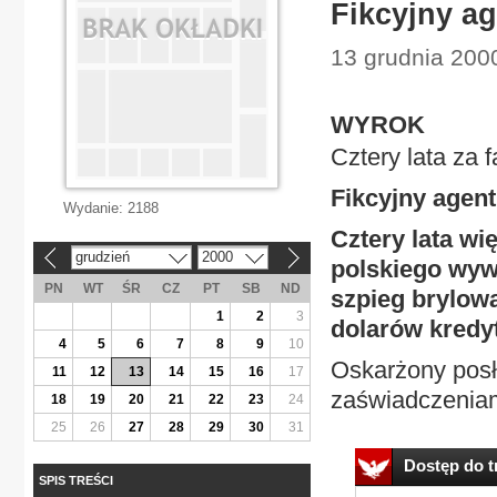
Fikcyjny ag
13 grudnia 200
WYROK
Cztery lata za
Fikcyjny agent
Wydanie:
2188
Cztery lata w
grudzień
2000
«
»
polskiego wy
PN
WT
ŚR
CZ
PT
SB
ND
szpieg brylowa
1
2
3
dolarów kredyt
4
5
6
7
8
9
10
Oskarżony posł
11
12
13
14
15
16
17
zaświadczeniami
18
19
20
21
22
23
24
25
26
27
28
29
30
31
Dostęp do tr
SPIS TREŚCI