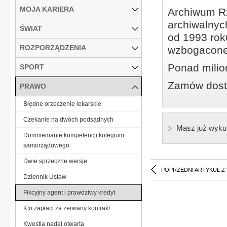
MOJA KARIERA
Archiwum Rz
archiwalnyc
ŚWIAT
od 1993 roku
ROZPORZĄDZENIA
wzbogacone
Ponad milio
SPORT
Zamów dostę
PRAWO
Błędne orzeczenie lekarskie
Czekanie na dwóch podsądnych
Masz już wyku
Domniemanie kompetencji kolegium
samorządowego
Dwie sprzeczne wersje
POPRZEDNI ARTYKUŁ Z
Dziennik Ustaw
Fikcyjny agent i prawdziwy kredyt
Kto zapłaci za zerwany kontrakt
Kwestia nadal otwarta