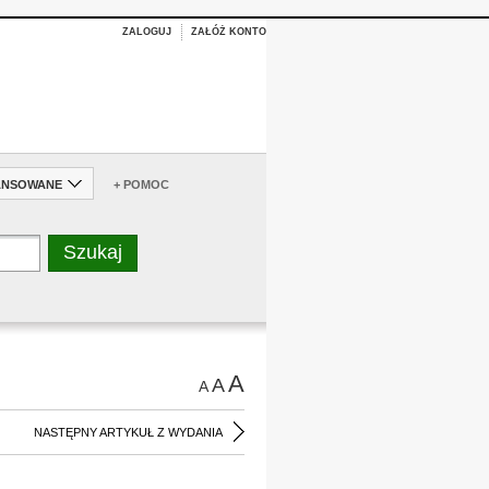
ZALOGUJ
ZAŁÓŻ KONTO
ANSOWANE
+ POMOC
A
A
A
NASTĘPNY ARTYKUŁ Z WYDANIA