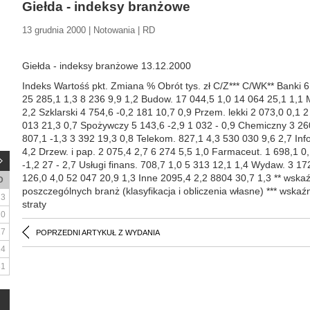
Giełda - indeksy branżowe
13 grudnia 2000 | Notowania | RD
Giełda - indeksy branżowe 13.12.2000
Indeks Wartośś pkt. Zmiana % Obrót tys. zł C/Z*** C/WK** Banki 
25 285,1 1,3 8 236 9,9 1,2 Budow. 17 044,5 1,0 14 064 25,1 1,1 
2,2 Szklarski 4 754,6 -0,2 181 10,7 0,9 Przem. lekki 2 073,0 0,1 2
013 21,3 0,7 Spożywczy 5 143,6 -2,9 1 032 - 0,9 Chemiczny 3 260
807,1 -1,3 3 392 19,3 0,8 Telekom. 827,1 4,3 530 030 9,6 2,7 In
4,2 Drzew. i pap. 2 075,4 2,7 6 274 5,5 1,0 Farmaceut. 1 698,1 0
-1,2 27 - 2,7 Usługi finans. 708,7 1,0 5 313 12,1 1,4 Wydaw. 3 17
126,0 4,0 52 047 20,9 1,3 Inne 2095,4 2,2 8804 30,7 1,3 ** wskaź
D
poszczególnych branż (klasyfikacja i obliczenia własne) *** wskaź
3
straty
10
17
POPRZEDNI ARTYKUŁ Z WYDANIA
24
31