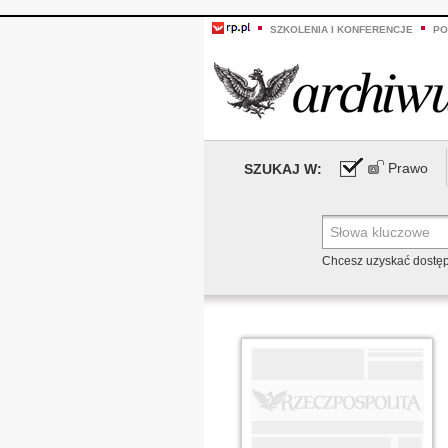
SZKOLENIA I KONFERENCJE
PO
Prawo
SZUKAJ W:
Chcesz uzyskać dostę