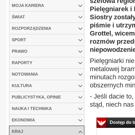
szefowa regi
MOJA KARIERA
Pielęgniarek 
Siostry zosta
ŚWIAT
piśmie i utrz
ROZPORZĄDZENIA
Grottel, wicem
SPORT
rozmów przedst
niepowodzeni
PRAWO
Pielęgniarki ni
RAPORTY
metalowej bramk
NOTOWANIA
minutach rozgo
obszernych mini
KULTURA
- Jeśli dacie t
PUBLICYSTYKA, OPINIE
stąd, niech nas 
NAUKA I TECHNIKA
EKONOMIA
Dostęp do tr
KRAJ