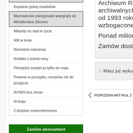
Archiwum Rz
Kopalnie gubią inwalidów
archiwalnyc
Mazowieckie pielęgniarki wtargnęły do
od 1993 roku
Ministerstwa Zdrowia
wzbogacone
Miliardy na start w życie
Ponad milio
NIK w lesie
Zamów dostę
Nierealne marzenia
Notatka z jednej nocy
Pieniędzy wystarczy tylko do maja
Masz już wyku
Prawnie w porządku, moralnie nie do
przyjęcia
W AWS bez zmian
POPRZEDNI ARTYKUŁ Z
W kraju
Z dziejów nonkonformizmu
Zamów abonament