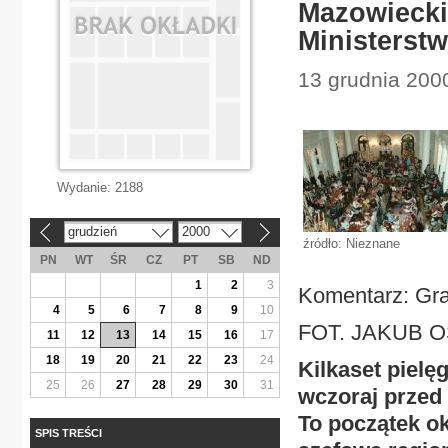
Mazowiecki
Ministerst
13 grudnia 2000
Wydanie:
2188
grudzień
2000
«
»
źródło: Nieznane
PN
WT
ŚR
CZ
PT
SB
ND
1
2
3
Komentarz: Gra
4
5
6
7
8
9
10
FOT. JAKUB 
11
12
13
14
15
16
17
18
19
20
21
22
23
24
Kilkaset pielę
25
26
27
28
29
30
31
wczoraj przed
To początek o
SPIS TREŚCI