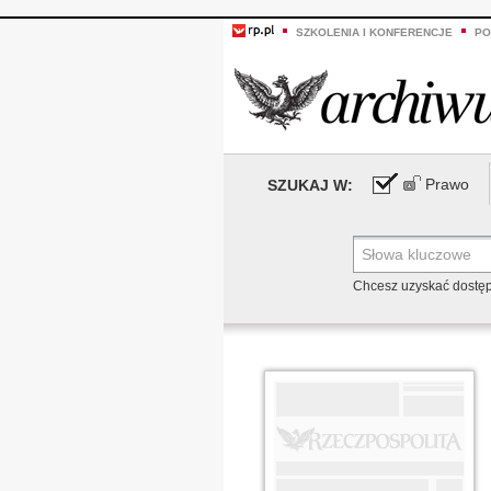
SZKOLENIA I KONFERENCJE
PO
Prawo
SZUKAJ W:
Chcesz uzyskać dostę