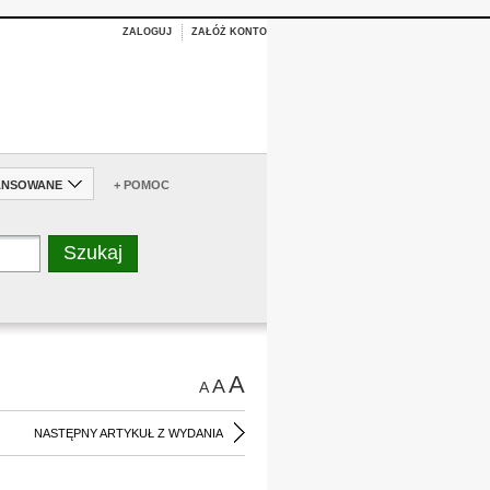
ZALOGUJ
ZAŁÓŻ KONTO
ANSOWANE
+ POMOC
A
A
A
NASTĘPNY ARTYKUŁ Z WYDANIA