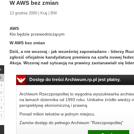
W AWS bez zmian
13 grudnia 2000 | Kraj | BW
AWS
Kto będzie przewodniczącym
W AWS bez zmian
Dziś, a nie wczoraj - jak wcześniej zapowiadano - liderzy 
zgłosić oficjalnie kandydaturę premiera na szefa nowej federa
Akcja. Wczoraj nad sytuacją na prawicy zastanawiali się lide
D
Dostęp do treści Archiwum.rp.pl jest płatny.
3
10
Archiwum Rzeczpospolitej to wygodna wyszukiwarka archiw
na łamach dziennika od 1993 roku. Unikalne źródło wiedzy o
17
perspektywę ekonomiczną i prawną.
24
Ponad milion tekstów w jednym miejscu.
31
Zamów dostęp do pełnego Archiwum "Rzeczpospolitej"