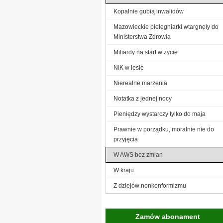
Kopalnie gubią inwalidów
Mazowieckie pielęgniarki wtargnęły do
Ministerstwa Zdrowia
Miliardy na start w życie
NIK w lesie
Nierealne marzenia
Notatka z jednej nocy
Pieniędzy wystarczy tylko do maja
Prawnie w porządku, moralnie nie do
przyjęcia
W AWS bez zmian
W kraju
Z dziejów nonkonformizmu
Zamów abonament