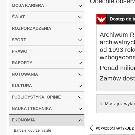
Obecnie obserw
MOJA KARIERA
ŚWIAT
Dostęp do tr
ROZPORZĄDZENIA
Archiwum Rz
SPORT
archiwalnyc
od 1993 roku
PRAWO
wzbogacone
RAPORTY
Ponad milio
NOTOWANIA
Zamów dostę
KULTURA
PUBLICYSTYKA, OPINIE
Masz już wyku
NAUKA I TECHNIKA
EKONOMIA
POPRZEDNI ARTYKUŁ Z
Bardziej dobrze niż źle