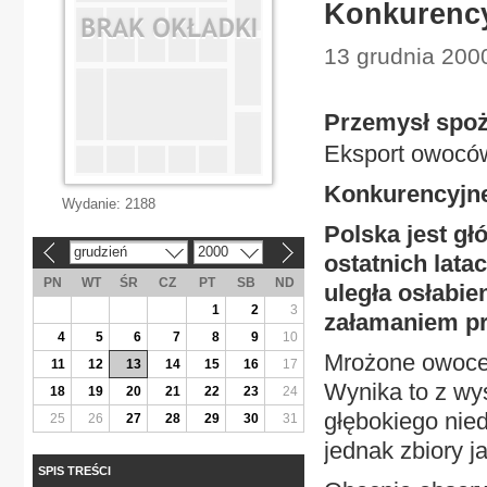
Konkurency
13 grudnia 200
Przemysł spo
Eksport owocó
Konkurencyjn
Wydanie:
2188
Polska jest g
grudzień
2000
«
»
ostatnich lat
PN
WT
ŚR
CZ
PT
SB
ND
uległa osłabi
1
2
3
załamaniem p
4
5
6
7
8
9
10
Mrożone owoce 
11
12
13
14
15
16
17
Wynika to z wy
18
19
20
21
22
23
24
głębokiego nied
25
26
27
28
29
30
31
jednak zbiory j
SPIS TREŚCI