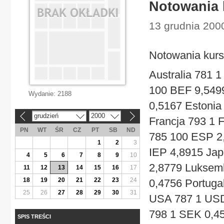
Notowania 
13 grudnia 200
Notowania kurs
Australia 781 
100 BEF 9,549
Wydanie:
2188
0,5167 Estonia
grudzień
2000
«
»
Francja 793 1 
PN
WT
ŚR
CZ
PT
SB
ND
785 100 ESP 2,
1
2
3
IEP 4,8915 Ja
4
5
6
7
8
9
10
2,8779 Luksem
11
12
13
14
15
16
17
18
19
20
21
22
23
24
0,4756 Portug
25
26
27
28
29
30
31
USA 787 1 USD
798 1 SEK 0,4
SPIS TREŚCI