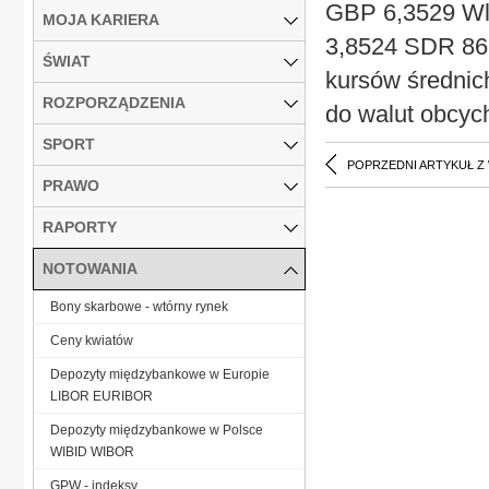
GBP 6,3529 Wl
MOJA KARIERA
3,8524 SDR 86
ŚWIAT
kursów średnic
ROZPORZĄDZENIA
do walut obcyc
SPORT
POPRZEDNI ARTYKUŁ Z
PRAWO
RAPORTY
NOTOWANIA
Bony skarbowe - wtórny rynek
Ceny kwiatów
Depozyty międzybankowe w Europie
LIBOR EURIBOR
Depozyty międzybankowe w Polsce
WIBID WIBOR
GPW - indeksy