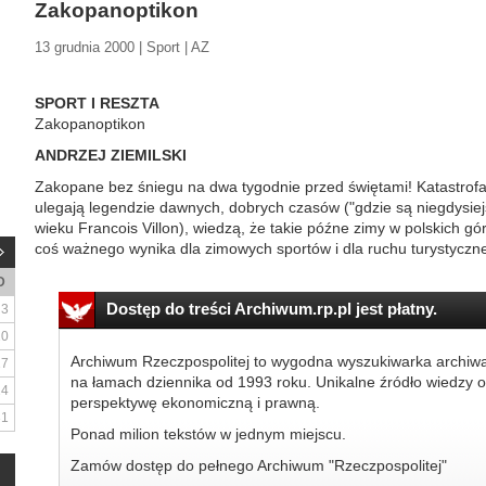
Zakopanoptikon
13 grudnia 2000 | Sport | AZ
SPORT I RESZTA
Zakopanoptikon
ANDRZEJ ZIEMILSKI
Zakopane bez śniegu na dwa tygodnie przed świętami! Katastrofa,
ulegają legendzie dawnych, dobrych czasów ("gdzie są niegdysiejs
wieku Francois Villon), wiedzą, że takie późne zimy w polskich gó
coś ważnego wynika dla zimowych sportów i dla ruchu turystyczn
D
Dostęp do treści Archiwum.rp.pl jest płatny.
3
10
Archiwum Rzeczpospolitej to wygodna wyszukiwarka archiw
17
na łamach dziennika od 1993 roku. Unikalne źródło wiedzy o
24
perspektywę ekonomiczną i prawną.
31
Ponad milion tekstów w jednym miejscu.
Zamów dostęp do pełnego Archiwum "Rzeczpospolitej"