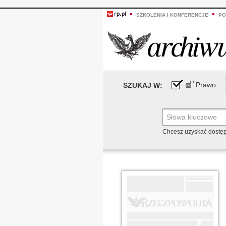
SZKOLENIA I KONFERENCJE
PO
Prawo
SZUKAJ W:
Chcesz uzyskać dostę