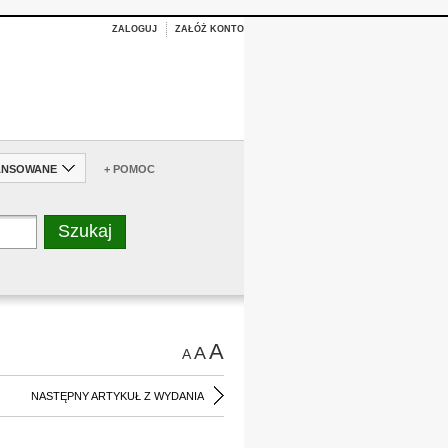
ZALOGUJ
ZAŁÓŻ KONTO
ANSOWANE
+ POMOC
A
A
A
NASTĘPNY ARTYKUŁ Z WYDANIA