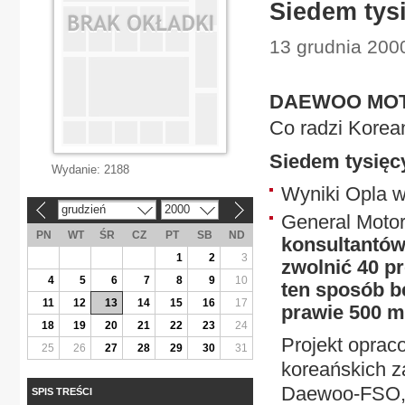
Siedem tys
13 grudnia 200
DAEWOO MO
Co radzi Korea
Siedem tysięc
Wydanie:
2188
Wyniki Opla w
grudzień
2000
«
»
General Motor
PN
WT
ŚR
CZ
PT
SB
ND
konsultantów
1
2
3
zwolnić 40 pr
4
5
6
7
8
9
10
ten sposób bę
11
12
13
14
15
16
17
prawie 500 m
18
19
20
21
22
23
24
Projekt oprac
25
26
27
28
29
30
31
koreańskich z
Daewoo-FSO, k
SPIS TREŚCI