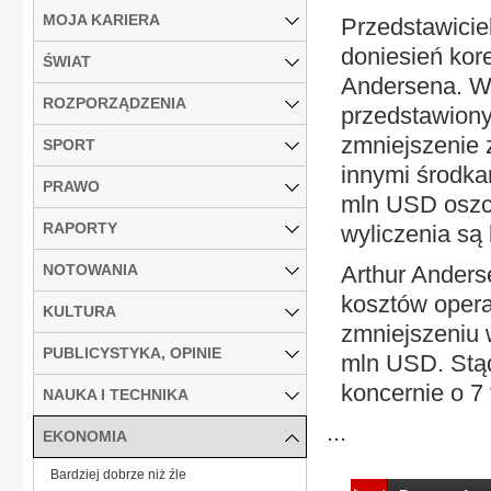
MOJA KARIERA
Przedstawicie
doniesień kor
ŚWIAT
Andersena. Wi
ROZPORZĄDZENIA
przedstawion
zmniejszenie 
SPORT
innymi środka
PRAWO
mln USD oszc
RAPORTY
wyliczenia są 
NOTOWANIA
Arthur Ander
kosztów oper
KULTURA
zmniejszeniu 
PUBLICYSTYKA, OPINIE
mln USD. Stąd
koncernie o 7 
NAUKA I TECHNIKA
...
EKONOMIA
Bardziej dobrze niż źle