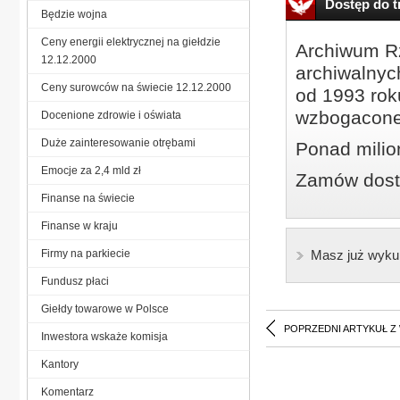
Dostęp do tr
Będzie wojna
Ceny energii elektrycznej na giełdzie
Archiwum Rz
12.12.2000
archiwalnyc
Ceny surowców na świecie 12.12.2000
od 1993 roku
wzbogacone
Docenione zdrowie i oświata
Duże zainteresowanie otrębami
Ponad milio
Emocje za 2,4 mld zł
Zamów dostę
Finanse na świecie
Finanse w kraju
Firmy na parkiecie
Masz już wyku
Fundusz płaci
Giełdy towarowe w Polsce
POPRZEDNI ARTYKUŁ Z
Inwestora wskaże komisja
Kantory
Komentarz