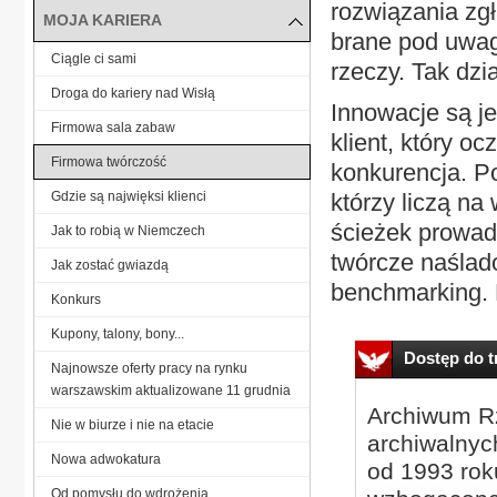
rozwiązania zg
MOJA KARIERA
brane pod uwagę
Ciągle ci sami
rzeczy. Tak dzi
Droga do kariery nad Wisłą
Innowacje są j
Firmowa sala zabaw
klient, który o
Firmowa twórczość
konkurencja. Po
Gdzie są najwięksi klienci
którzy liczą na
ścieżek prowad
Jak to robią w Niemczech
twórcze naślad
Jak zostać gwiazdą
benchmarking. 
Konkurs
Kupony, talony, bony...
Dostęp do tr
Najnowsze oferty pracy na rynku
warszawskim aktualizowane 11 grudnia
Archiwum Rz
Nie w biurze i nie na etacie
archiwalnyc
Nowa adwokatura
od 1993 roku
Od pomysłu do wdrożenia