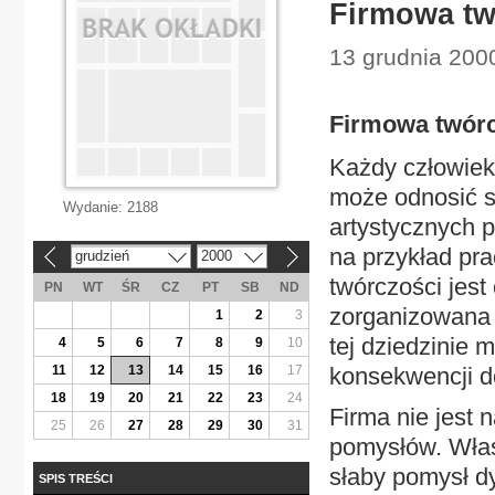
Firmowa tw
13 grudnia 2000
Firmowa twór
Każdy człowiek 
może odnosić si
Wydanie:
2188
artystycznych 
na przykład pr
grudzień
2000
«
»
twórczości jest
PN
WT
ŚR
CZ
PT
SB
ND
zorganizowana 
1
2
3
tej dziedzinie
4
5
6
7
8
9
10
11
12
13
14
15
16
17
konsekwencji d
18
19
20
21
22
23
24
Firma nie jest
25
26
27
28
29
30
31
pomysłów. Właś
słaby pomysł dy
SPIS TREŚCI