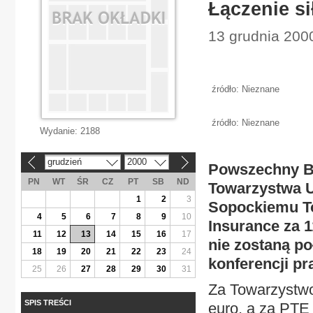
Łączenie si
13 grudnia 200
źródło: Nieznane
źródło: Nieznane
Wydanie:
2188
grudzień
2000
«
»
Powszechny Ba
PN
WT
ŚR
CZ
PT
SB
ND
Towarzystwa 
1
2
3
Sopockiemu T
4
5
6
7
8
9
10
Insurance za 1
11
12
13
14
15
16
17
nie zostaną p
18
19
20
21
22
23
24
konferencji p
25
26
27
28
29
30
31
Za Towarzystwo
SPIS TREŚCI
euro, a za PTE 