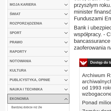
przyszłym roku
MOJA KARIERA
minister finan
ŚWIAT
Funduszami Em
ROZPORZĄDZENIA
Bank i ubezpiec
SPORT
współpracy. - 
bancassurance 
PRAWO
zaoferowania n
RAPORTY
NOTOWANIA
Dostęp do tr
KULTURA
Archiwum Rz
PUBLICYSTYKA, OPINIE
archiwalnyc
od 1993 roku
NAUKA I TECHNIKA
wzbogacone
EKONOMIA
Ponad milio
Bardziej dobrze niż źle