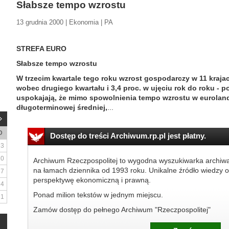
Słabsze tempo wzrostu
13 grudnia 2000 | Ekonomia | PA
STREFA EURO
Słabsze tempo wzrostu
W trzecim kwartale tego roku wzrost gospodarczy w 11 krajac
wobec drugiego kwartału i 3,4 proc. w ujęciu rok do roku - p
uspokajają, że mimo spowolnienia tempo wzrostu w euroland
długoterminowej średniej,
...
D
Dostęp do treści Archiwum.rp.pl jest płatny.
3
10
Archiwum Rzeczpospolitej to wygodna wyszukiwarka archiw
na łamach dziennika od 1993 roku. Unikalne źródło wiedzy o
17
perspektywę ekonomiczną i prawną.
24
Ponad milion tekstów w jednym miejscu.
31
Zamów dostęp do pełnego Archiwum "Rzeczpospolitej"