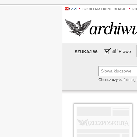
SZKOLENIA I KONFERENCJE
PO
Prawo
SZUKAJ W:
Chcesz uzyskać dostę