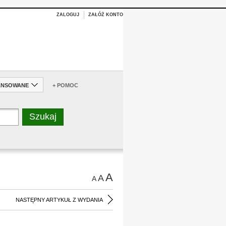
ZALOGUJ
ZAŁÓŻ KONTO
ANSOWANE
+ POMOC
A
A
A
NASTĘPNY ARTYKUŁ Z WYDANIA