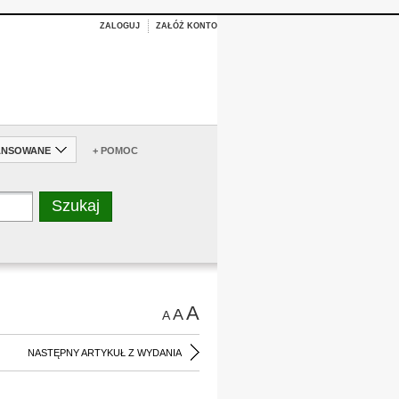
ZALOGUJ
ZAŁÓŻ KONTO
ANSOWANE
+ POMOC
A
A
A
NASTĘPNY ARTYKUŁ Z WYDANIA