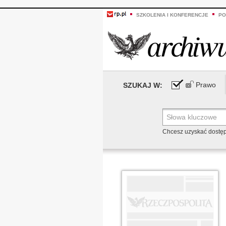
SZKOLENIA I KONFERENCJE
PO
Prawo
SZUKAJ W:
Chcesz uzyskać dostę