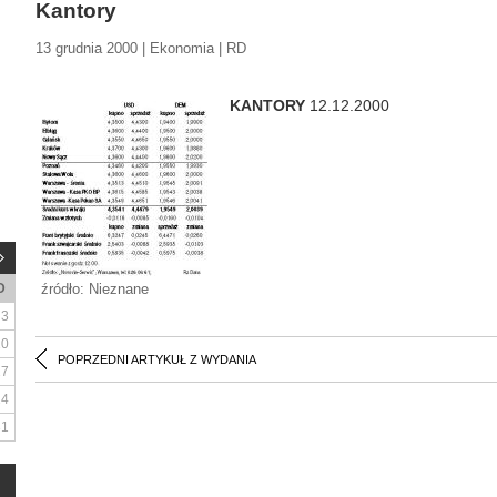
Kantory
13 grudnia 2000 | Ekonomia | RD
KANTORY
12.12.2000
D
źródło: Nieznane
3
10
POPRZEDNI ARTYKUŁ Z WYDANIA
17
24
31