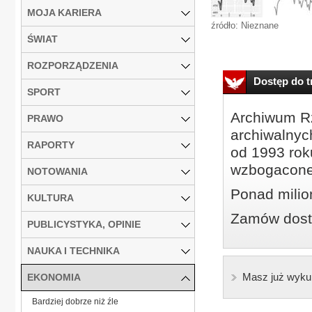
MOJA KARIERA
źródło: Nieznane
ŚWIAT
ROZPORZĄDZENIA
Dostęp do tr
SPORT
Archiwum Rz
PRAWO
archiwalnyc
RAPORTY
od 1993 roku
wzbogacone
NOTOWANIA
Ponad milio
KULTURA
Zamów dostę
PUBLICYSTYKA, OPINIE
NAUKA I TECHNIKA
Masz już wyku
EKONOMIA
Bardziej dobrze niż źle