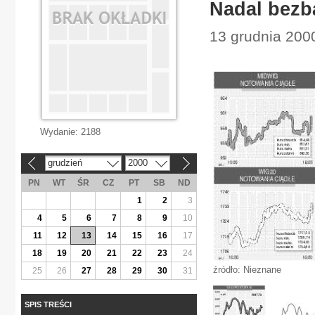
Nadal bezb
13 grudnia 200
Wydanie:
2188
grudzień
2000
«
»
PN
WT
ŚR
CZ
PT
SB
ND
1
2
3
4
5
6
7
8
9
10
11
12
13
14
15
16
17
18
19
20
21
22
23
24
źródło: Nieznane
25
26
27
28
29
30
31
SPIS TREŚCI