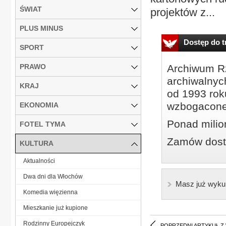
ŚWIAT
projektów z...
PLUS MINUS
Dostęp do tr
SPORT
PRAWO
Archiwum Rz
archiwalnyc
KRAJ
od 1993 roku
wzbogacone
EKONOMIA
Ponad milio
FOTEL TYMA
Zamów dostę
KULTURA
Aktualności
Dwa dni dla Włochów
Masz już wyku
Komedia więzienna
Mieszkanie już kupione
Rodzinny Europejczyk
POPRZEDNI ARTYKUŁ Z