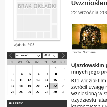
Uwznioślen
22 września 200
Wydanie:
2425
źródło: Nieznane
wrzesień
2001
«
»
PN
WT
ŚR
CZ
PT
SB
ND
Ujazdowskim 
1
2
innych jego pr
3
4
5
6
7
8
9
K
to widział fi
10
11
12
13
14
15
16
zwrócił uwagę n
17
18
19
20
21
22
23
24
25
26
27
28
29
30
wzniesioną w s
trzydziestu lat
SPIS TREŚCI
kartonowych ru