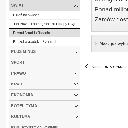
ŚWIAT
Ponad milio
Dzień na świecie
Zamów dostę
Jan Paweł II na pograniczu Europy i Azji
Powrót Arnolda Ruutela
Raczej wypadek niż zamach
Masz już wyku
PLUS MINUS
SPORT
POPRZEDNI ARTYKUŁ Z
PRAWO
KRAJ
EKONOMIA
FOTEL TYMA
KULTURA
PUBLICYSTYKA, OPINIE