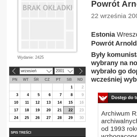
Powrót Arn
22 września 200
Estonia
Wreszc
Powrót Arnold
Były komunista
Wydanie:
2425
wybrany na no
wybrało go dop
wrzesień
2001
«
»
wcześniej wyb
PN
WT
ŚR
CZ
PT
SB
ND
1
2
3
4
5
6
7
8
9
Dostęp do tr
10
11
12
13
14
15
16
17
18
19
20
21
22
23
Archiwum Rz
24
25
26
27
28
29
30
archiwalnyc
od 1993 roku
SPIS TREŚCI
wzbogacone