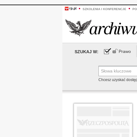
SZKOLENIA I KONFERENCJE
PO
Prawo
SZUKAJ W:
Chcesz uzyskać dostę