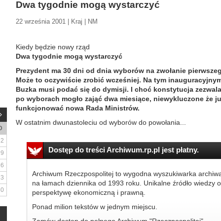
Dwa tygodnie mogą wystarczyć
22 września 2001 | Kraj | NM
Kiedy będzie nowy rząd
Dwa tygodnie mogą wystarczyć
Prezydent ma 30 dni od dnia wyborów na zwołanie pierwsze
Może to oczywiście zrobić wcześniej. Na tym inauguracyjny
Buzka musi podać się do dymisji. I choć konstytucja zezwa
po wyborach mogło zająć dwa miesiące, niewykluczone że już
funkcjonować nowa Rada Ministrów.
W ostatnim dwunastoleciu od wyborów do powołania...
D
2
Dostęp do treści Archiwum.rp.pl jest płatny.
9
16
Archiwum Rzeczpospolitej to wygodna wyszukiwarka archiw
23
na łamach dziennika od 1993 roku. Unikalne źródło wiedzy o
30
perspektywę ekonomiczną i prawną.
Ponad milion tekstów w jednym miejscu.