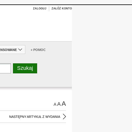
ZALOGUJ
ZAŁÓŻ KONTO
ANSOWANE
+ POMOC
A
A
A
NASTĘPNY ARTYKUŁ Z WYDANIA