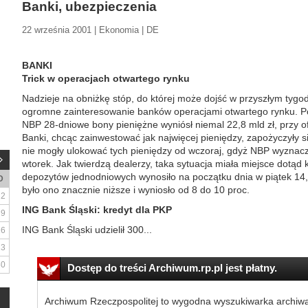
Banki, ubezpieczenia
22 września 2001 | Ekonomia | DE
BANKI
Trick w operacjach otwartego rynku
Nadzieje na obniżkę stóp, do której może dojść w przyszłym tygo
ogromne zainteresowanie banków operacjami otwartego rynku. P
NBP 28-dniowe bony pieniężne wyniósł niemal 22,8 mld zł, przy of
Banki, chcąc zainwestować jak najwięcej pieniędzy, zapożyczyły s
nie mogły ulokować tych pieniędzy od wczoraj, gdyż NBP wyznaczył
wtorek. Jak twierdzą dealerzy, taka sytuacja miała miejsce dotąd 
depozytów jednodniowych wynosiło na początku dnia w piątek 14,
D
było ono znacznie niższe i wyniosło od 8 do 10 proc.
2
ING Bank Śląski: kredyt dla PKP
9
ING Bank Śląski udzielił 300...
16
23
30
Dostęp do treści Archiwum.rp.pl jest płatny.
Archiwum Rzeczpospolitej to wygodna wyszukiwarka archiw