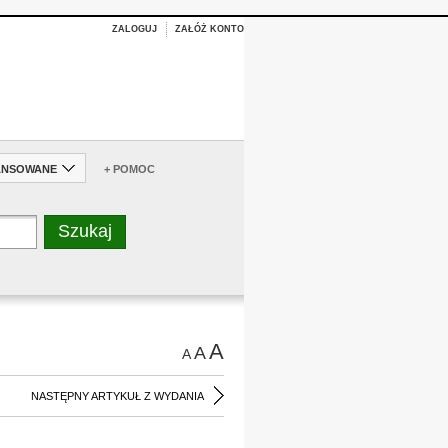
ZALOGUJ
ZAŁÓŻ KONTO
ANSOWANE
+ POMOC
A
A
A
NASTĘPNY ARTYKUŁ Z WYDANIA