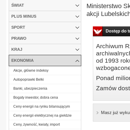
Ministerstwo S
ŚWIAT
akcji Lubelskich
PLUS MINUS
SPORT
Dostęp do tr
PRAWO
Archiwum Rz
KRAJ
archiwalnyc
od 1993 roku
EKONOMIA
wzbogacone
Akcje, główne indeksy
Ponad milio
Autopoprawki Belki
Zamów dostę
Banki, ubezpieczenia
Bogaty inwestor, dobra cena
Ceny energii na rynku bilansującym
Masz już wyku
Ceny energii elektrycznej na giełdzie
Ceny, żywność, kwiaty, import