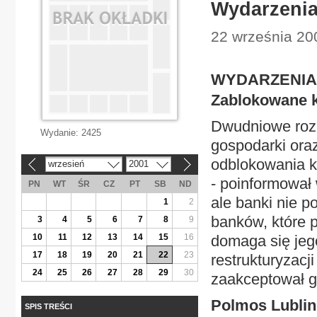
Wydarzeni
22 września 20
WYDARZENIA
Zablokowane 
Dwudniowe rozm
Wydanie:
2425
gospodarki ora
odblokowania ko
wrzesień
2001
«
»
- poinformował
PN
WT
ŚR
CZ
PT
SB
ND
ale banki nie p
1
2
banków, które p
3
4
5
6
7
8
9
10
11
12
13
14
15
16
domaga się jeg
17
18
19
20
21
22
23
restrukturyzacj
24
25
26
27
28
29
30
zaakceptował g
Polmos Lublin
SPIS TREŚCI