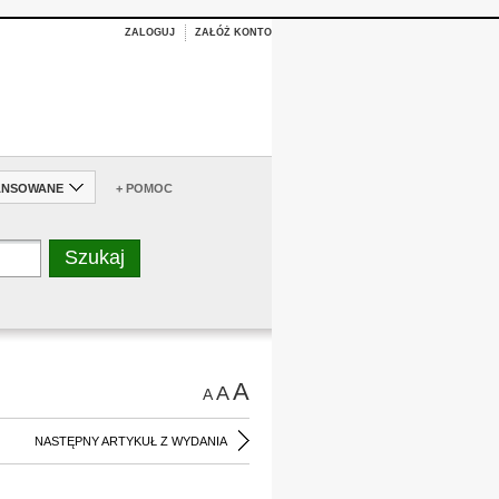
ZALOGUJ
ZAŁÓŻ KONTO
ANSOWANE
+ POMOC
A
A
A
NASTĘPNY ARTYKUŁ Z WYDANIA