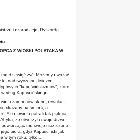
strza i czarodzieja, Ryszarda
wiu
PCA Z WIOSKI POLATAKA W
óry ma dziewięć żyć. Możemy uważać
w tej nadzwyczajnej książce,
i typowych "kapuścińskizmów", które
ki według Kapuścińskiego.
 wielu zamachów stanu, rewolucji,
lnie skazany na śmierć, a
ć. Ale niewielu potrafi tak pięknie,
 Afryka, że otworzyła swoje drzwi
m powierzając mu swoje niezliczone
jego pióra, gdyż Kapuściński jak
 w tym roku, tylko...