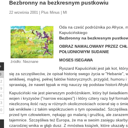
Bezbronny na bezkresnym pustkowiu
22 września 2001 | Plus Minus | MI
Oda na cześć podróżnika po Afryce, mi
Kapuścińskiego
Bezbronny na bezkresnym pustko
OBRAZ NAMALOWANY PRZEZ CHŁO
POŁUDNIOWYM SUDANIE
MOSES ISEGAWA
źródło: Nieznane
Ryszard Kapuściński jest jak kot, kt
się za szczęśliwców, że opisał historię swego życia w "Hebanie", 
D
wnikliwej, mądrej, pełnej faktów historycznych, przygód, humoru 
2
sprawiają, że nawet tępak w mig nauczy się podstaw historii Afry
9
Kapuściński nie jest pierwszym podróżnikiem, który był świadkiem
16
wojen i kryzysów ("narrow escapes") i który cztery razy był forma
23
niezliczoną ilość razy w różnych okolicznościach ocierał się o śmier
tak wnikliwie i z takim współczuciem o tym opowiadać. Szczęśliwa
30
przed tym człowiekiem, nękając go malarią i gruźlicą, ale zaraze
tajemnice. Szczęśliwa też Europa, że ma w swoim zasięgu skarby 
czarodziej wnika w głąb dusz. Z mnóstwa książek, które ukazały się