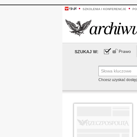
SZKOLENIA I KONFERENCJE
PO
Prawo
SZUKAJ W:
Chcesz uzyskać dostę