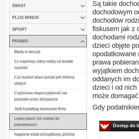
Są takie dochod
ŚWIAT
dochodowym od 
PLUS MINUS
dochodów rodzic
fiskusem jak z 
SPORT
dochodami rodz
PRAWO
dzieci objęte 
Błędy w decyzji
opodatkowane n
prawa pobieran
Co najmniej cztery metry od działki
sąsiada
wyjątkiem docho
Czy budżet straci ponad pół miliona
oddanych im do
złotych
dzieci i od nich
Częściowa niepoczytalność nie
może domagać s
pozwala orzec dożywocia
Gdy podatnikiem
Jeśli kształtują wizerunek firmy
Lepiej płacić niż czekać do
pełnoletności
Dostęp do tr
Najpierw sztab porządkowy, później