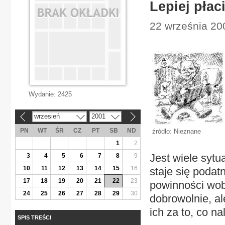
Lepiej płac
22 września 200
Wydanie:
2425
wrzesień
2001
«
»
PN
WT
ŚR
CZ
PT
SB
ND
źródło: Nieznane
1
2
Jest wiele sytua
3
4
5
6
7
8
9
10
11
12
13
14
15
16
staje się poda
17
18
19
20
21
22
23
powinności wob
24
25
26
27
28
29
30
dobrowolnie, al
ich za to, co n
SPIS TREŚCI