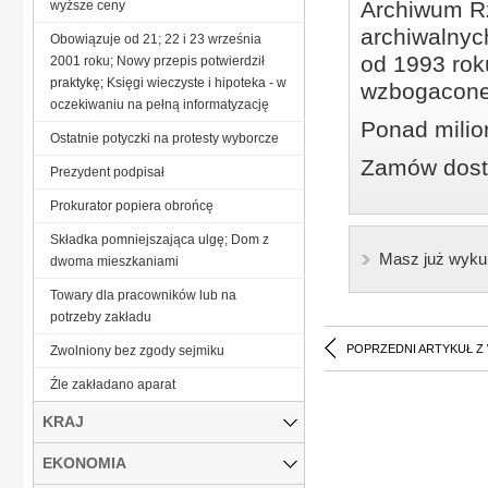
Archiwum Rz
wyższe ceny
archiwalnyc
Obowiązuje od 21; 22 i 23 września
od 1993 roku
2001 roku; Nowy przepis potwierdził
praktykę; Księgi wieczyste i hipoteka - w
wzbogacone
oczekiwaniu na pełną informatyzację
Ponad milio
Ostatnie potyczki na protesty wyborcze
Zamów dostę
Prezydent podpisał
Prokurator popiera obrońcę
Składka pomniejszająca ulgę; Dom z
Masz już wyku
dwoma mieszkaniami
Towary dla pracowników lub na
potrzeby zakładu
POPRZEDNI ARTYKUŁ Z
Zwolniony bez zgody sejmiku
Źle zakładano aparat
KRAJ
EKONOMIA