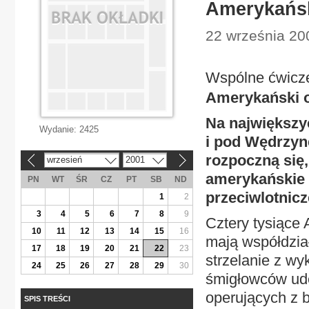
Amerykańsk
22 września 200
Wspólne ćwicze
Amerykański 
Na największy
Wydanie:
2425
i pod Wędrzyn
rozpoczną się,
wrzesień
2001
«
»
amerykańskie ć
PN
WT
ŚR
CZ
PT
SB
ND
przeciwlotnicze
1
2
3
4
5
6
7
8
9
Cztery tysiące
10
11
12
13
14
15
16
mają współdział
17
18
19
20
21
22
23
strzelanie z wy
24
25
26
27
28
29
30
śmigłowców ud
operujących z 
SPIS TREŚCI