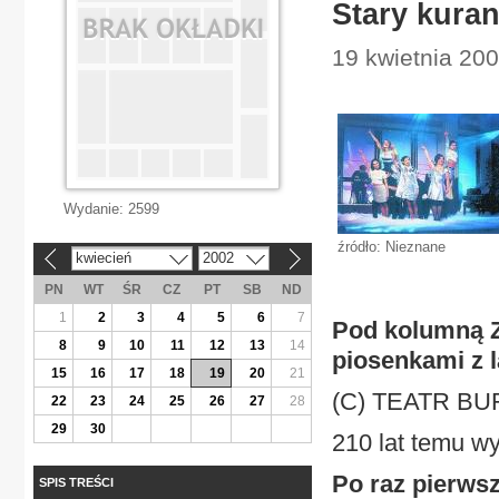
Stary kuran
19 kwietnia 200
Wydanie:
2599
źródło: Nieznane
kwiecień
2002
«
»
PN
WT
ŚR
CZ
PT
SB
ND
1
2
3
4
5
6
7
Pod kolumną Z
8
9
10
11
12
13
14
piosenkami z la
15
16
17
18
19
20
21
(C) TEATR BU
22
23
24
25
26
27
28
29
30
210 lat temu w
Po raz pierwsz
SPIS TREŚCI