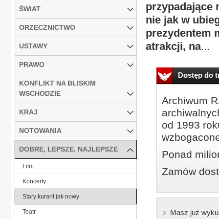
przypadające n
ŚWIAT
nie jak w ubieg
ORZECZNICTWO
prezydentem m
atrakcji, na
...
USTAWY
PRAWO
Dostęp do tr
KONFLIKT NA BLISKIM
WSCHODZIE
Archiwum Rz
archiwalnyc
KRAJ
od 1993 roku
NOTOWANIA
wzbogacone
DOBRE, LEPSZE, NAJLEPSZE
Ponad milio
Film
Zamów dostę
Koncerty
Stary kurant jak nowy
Teatr
Masz już wyku