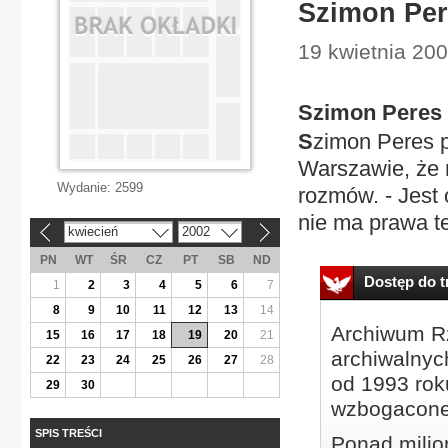
Szimon Per
19 kwietnia 200
Szimon Peres 
S
zimon Peres p
Warszawie, że 
Wydanie:
2599
rozmów. - Jest
nie ma prawa te
kwiecień
2002
«
»
PN
WT
ŚR
CZ
PT
SB
ND
Dostęp do tr
1
2
3
4
5
6
7
8
9
10
11
12
13
14
Archiwum Rz
15
16
17
18
19
20
21
archiwalnyc
22
23
24
25
26
27
28
od 1993 roku
29
30
wzbogacone
SPIS TREŚCI
Ponad milio