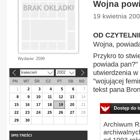
Wojna pow
19 kwietnia 200
OD CZYTELN
Wojna, powiad
Przykro to stwi
Wydanie:
2599
powiada pan?" (
utwierdzenia w 
kwiecień
2002
«
»
"wojującej femi
PN
WT
ŚR
CZ
PT
SB
ND
tekst pana Bron
1
2
3
4
5
6
7
8
9
10
11
12
13
14
15
16
17
18
19
20
21
Dostęp do tr
22
23
24
25
26
27
28
29
30
Archiwum Rz
archiwalnyc
SPIS TREŚCI
od 1993 roku