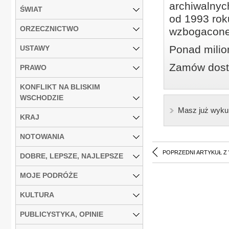
archiwalnyc
ŚWIAT
od 1993 roku
ORZECZNICTWO
wzbogacone
Ponad milio
USTAWY
Zamów dostę
PRAWO
KONFLIKT NA BLISKIM
WSCHODZIE
Masz już wyku
KRAJ
NOTOWANIA
POPRZEDNI ARTYKUŁ Z
DOBRE, LEPSZE, NAJLEPSZE
MOJE PODRÓŻE
KULTURA
PUBLICYSTYKA, OPINIE