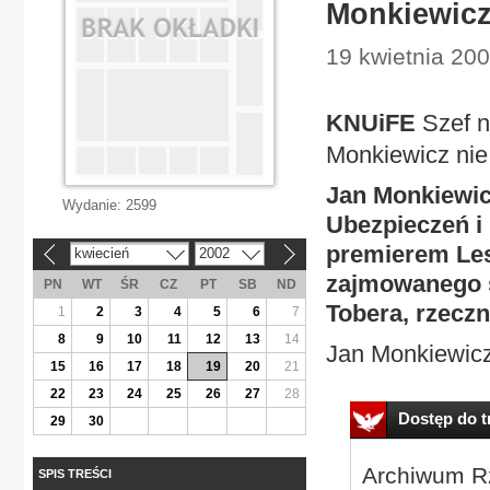
Monkiewicz
19 kwietnia 200
KNUiFE
Szef n
Monkiewicz nie
Jan Monkiewic
Wydanie:
2599
Ubezpieczeń i
premierem Les
kwiecień
2002
«
»
zajmowanego s
PN
WT
ŚR
CZ
PT
SB
ND
Tobera, rzeczn
1
2
3
4
5
6
7
8
9
10
11
12
13
14
Jan Monkiewicz
15
16
17
18
19
20
21
22
23
24
25
26
27
28
Dostęp do tr
29
30
Archiwum Rz
SPIS TREŚCI