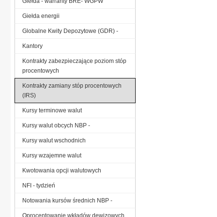
Giełda - warranty BRE- WGPW
Giełda energii
Globalne Kwity Depozytowe (GDR) -
Kantory
Kontrakty zabezpieczające poziom stóp
procentowych
Kontrakty zamiany stóp procentowych
(IRS)
Kursy terminowe walut
Kursy walut obcych NBP -
Kursy walut wschodnich
Kursy wzajemne walut
Kwotowania opcji walutowych
NFI - tydzień
Notowania kursów średnich NBP -
Oprocentowanie wkładów dewizowych