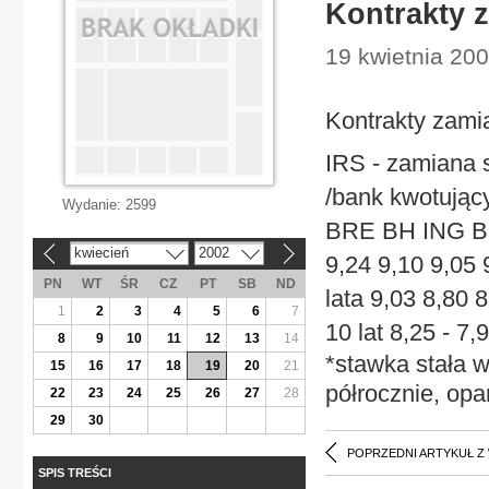
Kontrakty 
19 kwietnia 200
Kontrakty zami
IRS - zamian
/bank kwotu
Wydanie:
2599
BRE BH ING BSK
kwiecień
2002
«
»
9,24 9,10 9,05 
PN
WT
ŚR
CZ
PT
SB
ND
lata 9,03 8,80 8
1
2
3
4
5
6
7
10 lat 8,25 - 7,9
8
9
10
11
12
13
14
*stawka stała 
15
16
17
18
19
20
21
półrocznie, op
22
23
24
25
26
27
28
29
30
POPRZEDNI ARTYKUŁ Z
SPIS TREŚCI