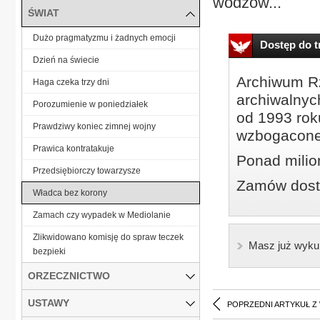
wodzów...
ŚWIAT
Dużo pragmatyzmu i żadnych emocji
Dostęp do tr
Dzień na świecie
Archiwum Rz
Haga czeka trzy dni
archiwalnyc
Porozumienie w poniedziałek
od 1993 roku
Prawdziwy koniec zimnej wojny
wzbogacone
Prawica kontratakuje
Ponad milio
Przedsiębiorczy towarzysze
Zamów dostę
Władca bez korony
Zamach czy wypadek w Mediolanie
Zlikwidowano komisję do spraw teczek
Masz już wyku
bezpieki
ORZECZNICTWO
USTAWY
POPRZEDNI ARTYKUŁ Z