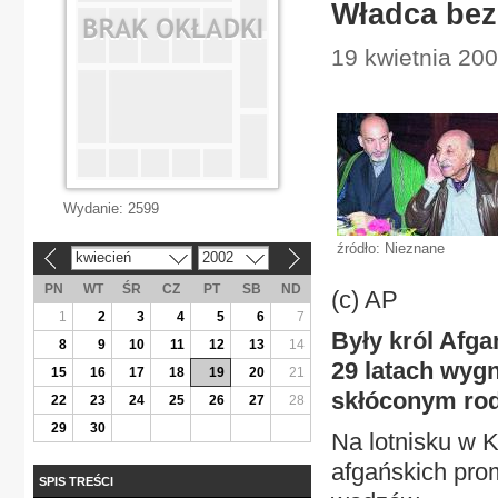
Władca bez
19 kwietnia 200
Wydanie:
2599
źródło: Nieznane
kwiecień
2002
«
»
PN
WT
ŚR
CZ
PT
SB
ND
(c) AP
1
2
3
4
5
6
7
Były król Afga
8
9
10
11
12
13
14
29 latach wygn
15
16
17
18
19
20
21
skłóconym rod
22
23
24
25
26
27
28
29
30
Na lotnisku w K
afgańskich pro
SPIS TREŚCI