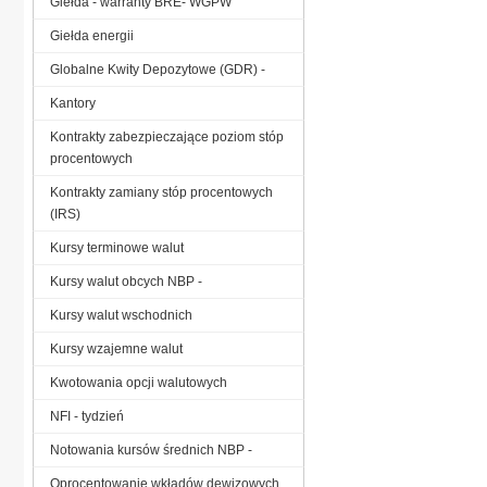
Giełda - warranty BRE- WGPW
Giełda energii
Globalne Kwity Depozytowe (GDR) -
Kantory
Kontrakty zabezpieczające poziom stóp
procentowych
Kontrakty zamiany stóp procentowych
(IRS)
Kursy terminowe walut
Kursy walut obcych NBP -
Kursy walut wschodnich
Kursy wzajemne walut
Kwotowania opcji walutowych
NFI - tydzień
Notowania kursów średnich NBP -
Oprocentowanie wkładów dewizowych