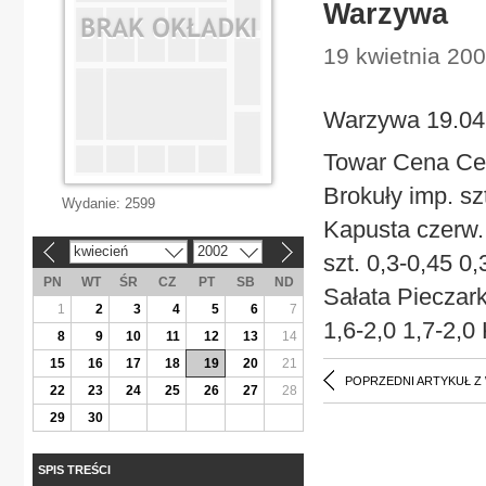
Warzywa
19 kwietnia 200
Warzywa 19.04
Towar Cena Cen
Brokuły imp. sz
Wydanie:
2599
Kapusta czerw.
kwiecień
2002
«
»
szt. 0,3-0,45 0
PN
WT
ŚR
CZ
PT
SB
ND
Sałata Pieczar
1
2
3
4
5
6
7
1,6-2,0 1,7-2,0 
8
9
10
11
12
13
14
15
16
17
18
19
20
21
POPRZEDNI ARTYKUŁ Z
22
23
24
25
26
27
28
29
30
SPIS TREŚCI