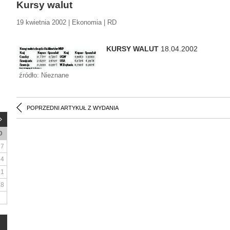
Kursy walut
19 kwietnia 2002 | Ekonomia | RD
KURSY WALUT
18.04.2002
źródło: Nieznane
POPRZEDNI ARTYKUŁ Z WYDANIA
D
7
14
21
28