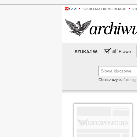
SZKOLENIA I KONFERENCJE
PO
Prawo
SZUKAJ W:
Chcesz uzyskać dostę