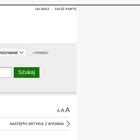
ZALOGUJ
ZAŁÓŻ KONTO
ANSOWANE
+ POMOC
A
A
A
NASTĘPNY ARTYKUŁ Z WYDANIA