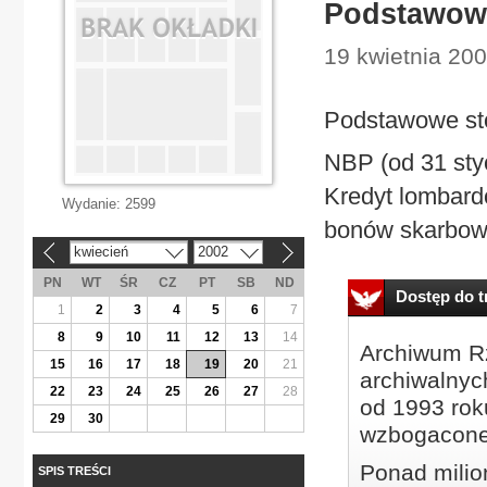
Podstawowe
19 kwietnia 200
Podstawowe st
NBP (od 31 sty
Kredyt lombard
Wydanie:
2599
bonów skarbowy
kwiecień
2002
«
»
PN
WT
ŚR
CZ
PT
SB
ND
Dostęp do tr
1
2
3
4
5
6
7
8
9
10
11
12
13
14
Archiwum Rz
15
16
17
18
19
20
21
archiwalnyc
22
23
24
25
26
27
28
od 1993 roku
29
30
wzbogacone
Ponad milio
SPIS TREŚCI