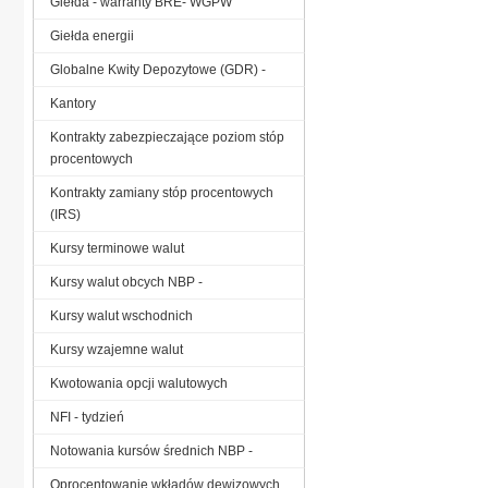
Giełda - warranty BRE- WGPW
Giełda energii
Globalne Kwity Depozytowe (GDR) -
Kantory
Kontrakty zabezpieczające poziom stóp
procentowych
Kontrakty zamiany stóp procentowych
(IRS)
Kursy terminowe walut
Kursy walut obcych NBP -
Kursy walut wschodnich
Kursy wzajemne walut
Kwotowania opcji walutowych
NFI - tydzień
Notowania kursów średnich NBP -
Oprocentowanie wkładów dewizowych