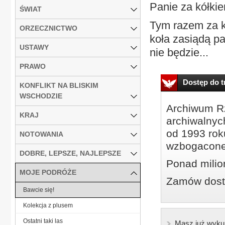
Panie za kółki
ŚWIAT
Tym razem za 
ORZECZNICTWO
koła zasiądą pa
USTAWY
nie będzie...
PRAWO
Dostęp do tr
KONFLIKT NA BLISKIM
WSCHODZIE
Archiwum Rz
KRAJ
archiwalnyc
od 1993 roku
NOTOWANIA
wzbogacone
DOBRE, LEPSZE, NAJLEPSZE
Ponad milio
MOJE PODRÓŻE
Zamów dostę
Bawcie się!
Kolekcja z plusem
Ostatni taki las
Masz już wyku