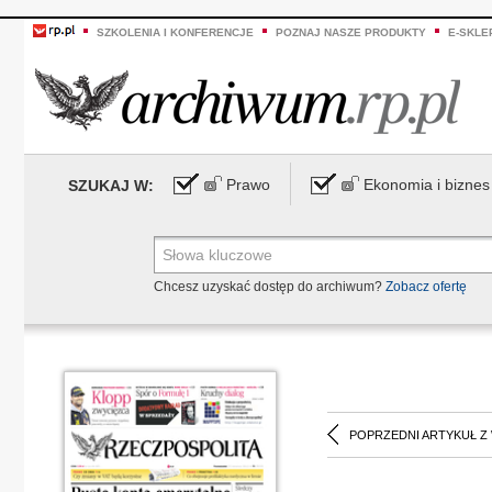
SZKOLENIA I KONFERENCJE
POZNAJ NASZE PRODUKTY
E-SKLE
Prawo
Ekonomia i biznes
SZUKAJ W:
Chcesz uzyskać dostęp do archiwum?
Zobacz ofertę
POPRZEDNI ARTYKUŁ Z