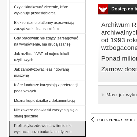
Czy oskładkować zlecenie, które
Dostęp do tr
wykonuje przedsiębiorca
Elektroniczne platformy usprawniają
Archiwum Rz
zarządzanie finansami firm
archiwalnyc
Gdy pracownik nie zdążył zareagować
od 1993 roku
na wymówienie, ma drugą szansę
wzbogacone
Jak rozliczać VAT od najmu lokali
Ponad milio
użytkowych
Zamów dostę
Jak zamortyzować leasingowaną
maszynę
Które fundusze korzystają z preferencji
podatkowych
Masz już wyku
Można kupić działkę z dokumentacją
Nie zawsze obowiązki zaczynają się o
stałej godzinie
POPRZEDNI ARTYKUŁ Z
Profilaktyka zdrowotna w firmie nie
wykracza poza badania medyczne