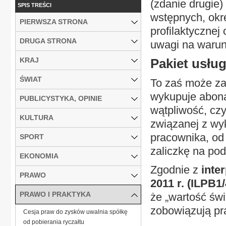
(zdanie drugie
SPIS TREŚCI
wstępnych, okre
PIERWSZA STRONA
profilaktycznej
DRUGA STRONA
uwagi na warunk
KRAJ
Pakiet usł
ŚWIAT
To zaś może za
wykupuje abona
PUBLICYSTYKA, OPINIE
wątpliwość, czy
KULTURA
związanej z w
pracownika, od 
SPORT
zaliczkę na po
EKONOMIA
Zgodnie z
inter
PRAWO
2011 r. (ILPB1
PRAWO I PRAKTYKA
że „wartość św
zobowiązują pr
Cesja praw do zysków uwalnia spółkę
od pobierania ryczałtu