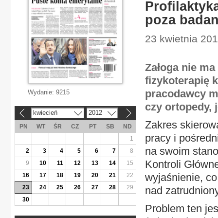
Profilaktyk
poza badan
23 kwietnia 201
Załoga nie ma 
fizykoterapię 
pracodawcy mo
Wydanie:
9215
czy ortopedy, 
kwiecień
2012
«
»
Zakres skierow
PN
WT
ŚR
CZ
PT
SB
ND
pracy i pośredn
1
na swoim stano
2
3
4
5
6
7
8
Kontroli Główne
9
10
11
12
13
14
15
wyjaśnienie, co
16
17
18
19
20
21
22
23
24
25
26
27
28
29
nad zatrudniony
30
Problem ten jest