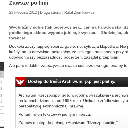
Zawsze po linii
23 kwietnia 2012 | Druga strona | Rafał Ziemkiewicz
Wyobraźmy sobie (tak teoretycznie)... Janina Paradowska idzi
pobliskiego sklepu wypada jubiler, krzycząc: – Złodziejka, u
torebce!
Dookoła zaczynają się zbierać gapie, no, sytuacja kłopotliwa. Nie p
każdy, bo to oczywiste: pokazałby, że niczego kradzionego przy s
udowodniwszy bezzasadność podejrzeń, zażądał przeprosin.
Ale pani redaktor za oczywiste uważa coś przeciwnego: ona by tę.
D
Dostęp do treści Archiwum.rp.pl jest płatny.
1
8
Archiwum Rzeczpospolitej to wygodna wyszukiwarka archiw
15
na łamach dziennika od 1993 roku. Unikalne źródło wiedzy o
22
perspektywę ekonomiczną i prawną.
29
Ponad milion tekstów w jednym miejscu.
Zamów dostęp do pełnego Archiwum "Rzeczpospolitej"