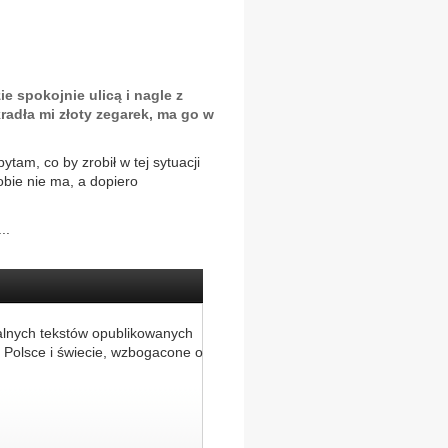
e spokojnie ulicą i nagle z
kradła mi złoty zegarek, ma go w
ytam, co by zrobił w tej sytuacji
obie nie ma, a dopiero
..
alnych tekstów opublikowanych
 Polsce i świecie, wzbogacone o