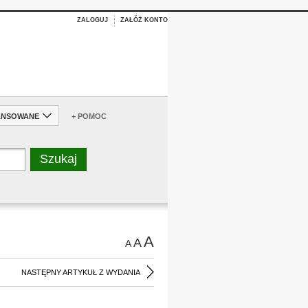
ZALOGUJ
ZAŁÓŻ KONTO
ANSOWANE
+ POMOC
A
A
A
NASTĘPNY ARTYKUŁ Z WYDANIA