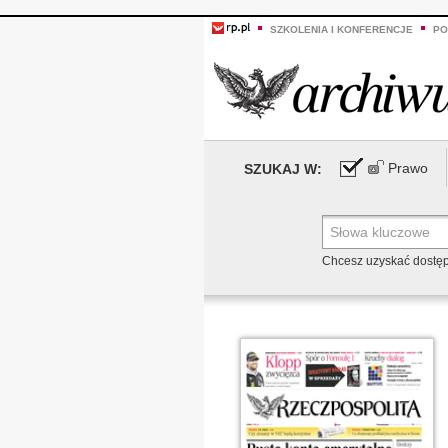
SZKOLENIA I KONFERENCJE
PO
Prawo
SZUKAJ W:
Chcesz uzyskać dostę