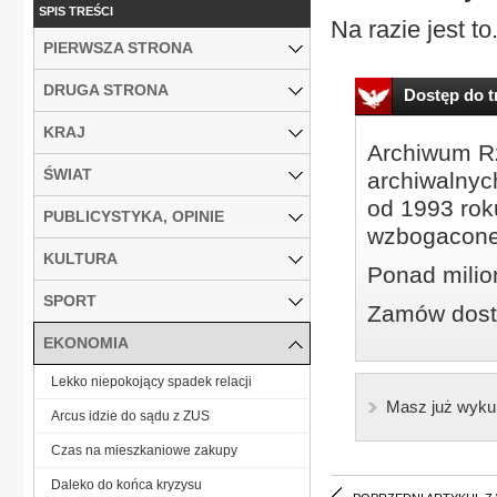
SPIS TREŚCI
Na razie jest to.
PIERWSZA STRONA
DRUGA STRONA
Dostęp do tr
KRAJ
Archiwum Rz
ŚWIAT
archiwalnyc
od 1993 roku
PUBLICYSTYKA, OPINIE
wzbogacone
KULTURA
Ponad milio
SPORT
Zamów dostę
EKONOMIA
Lekko niepokojący spadek relacji
Masz już wyku
Arcus idzie do sądu z ZUS
Czas na mieszkaniowe zakupy
Daleko do końca kryzysu