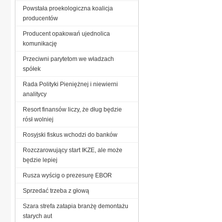
Powstała proekologiczna koalicja
producentów
Producent opakowań ujednolica
komunikację
Przeciwni parytetom we władzach
spółek
Rada Polityki Pieniężnej i niewierni
analitycy
Resort finansów liczy, że dług będzie
rósł wolniej
Rosyjski fiskus wchodzi do banków
Rozczarowujący start IKZE, ale może
będzie lepiej
Rusza wyścig o prezesurę EBOR
Sprzedać trzeba z głową
Szara strefa zatapia branżę demontażu
starych aut