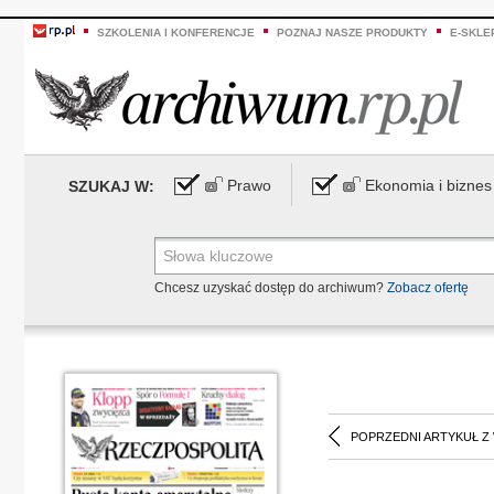
SZKOLENIA I KONFERENCJE
POZNAJ NASZE PRODUKTY
E-SKLE
Prawo
Ekonomia i biznes
SZUKAJ W:
Chcesz uzyskać dostęp do archiwum?
Zobacz ofertę
POPRZEDNI ARTYKUŁ Z