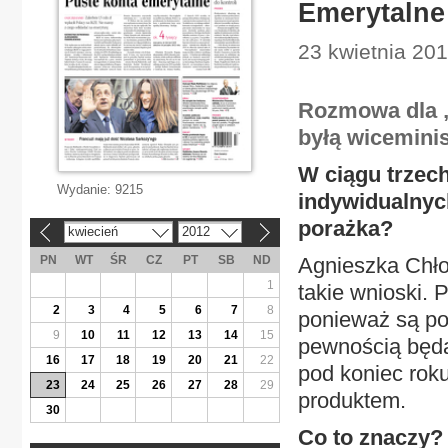
Emerytalne
23 kwietnia 20
Rozmowa dla „
byłą wicemini
W ciągu trzech
Wydanie:
9215
indywidualnyc
porażka?
kwiecień
2012
«
»
PN
WT
ŚR
CZ
PT
SB
ND
Agnieszka Chło
1
takie wnioski. 
2
3
4
5
6
7
8
ponieważ są po
9
10
11
12
13
14
15
pewnością będą
16
17
18
19
20
21
22
pod koniec roku
23
24
25
26
27
28
29
produktem.
30
Co to znaczy?